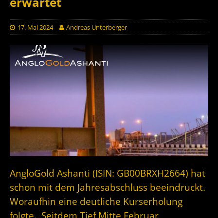
erwartet
17. Mai 2024
Andreas Unterberger
AngloGold Ashanti (ISIN: GB00BRXH2664) hat
schon mit dem Jahresabschluss beeindruckt.
Woraufhin eine deutliche Kurserholung
folgte. Seitdem Tief Mitte Februar