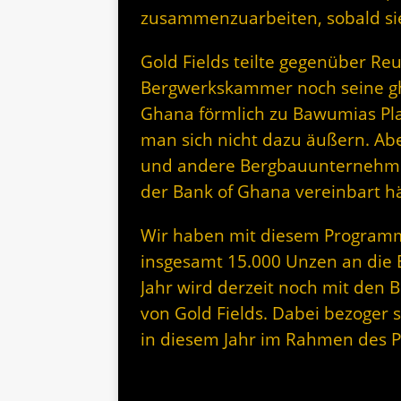
zusammenzuarbeiten, sobald sie
Gold Fields teilte gegenüber Re
Bergwerkskammer noch seine gha
Ghana förmlich zu Bawumias Pl
man sich nicht dazu äußern. Ab
und andere Bergbauunternehme
der Bank of Ghana vereinbart h
Wir haben mit diesem Program
insgesamt 15.000 Unzen an die 
Jahr wird derzeit noch mit den B
von Gold Fields. Dabei bezoger
in diesem Jahr im Rahmen des 