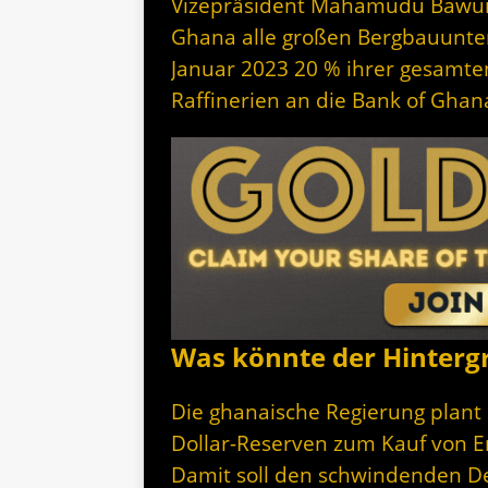
Vizepräsident Mahamudu Bawumia
Ghana alle großen Bergbauunte
Januar 2023 20 % ihrer gesamten
Raffinerien an die Bank of Ghan
Was könnte der Hinterg
Die ghanaische Regierung plant e
Dollar-Reserven zum Kauf von E
Damit soll den schwindenden D