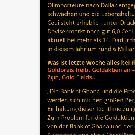
Ölimporteure nach Dollar entge
schwächen und die Lebenshaltu
Cedi steht erheblich unter Dru
Devisenmarkt noch gut 6,0 Cedi f
aktuell bei mehr als 14. Dadurc
in diesem Jahr um rund 6 Milli
Was ist letzte Woche alles bei 
Goldpreis treibt Goldaktien an –
Zijin, Gold Fields…
„Die Bank of Ghana und die Pr
werden sich mit den großen B
Einhaltung dieser Richtlinie zu g
Zum Problem für die Goldaktien
von der Bank of Ghana und der
Kassapreis und ohne Abschläge 