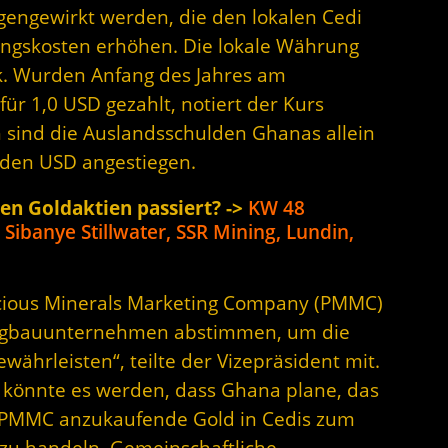
gengewirkt werden, die den lokalen Cedi
ngskosten erhöhen. Die lokale Währung
ck. Wurden Anfang des Jahres am
ür 1,0 USD gezahlt, notiert der Kurs
h sind die Auslandsschulden Ghanas allein
arden USD angestiegen.
den Goldaktien passiert? ->
KW 48
 Sibanye Stillwater, SSR Mining, Lundin,
ecious Minerals Marketing Company (PMMC)
ergbauunternehmen abstimmen, um die
ewährleisten“, teilte der Vizepräsident mit.
 könnte es werden, dass Ghana plane, das
 PMMC anzukaufende Gold in Cedis zum
zu handeln. Gemeinschaftliche