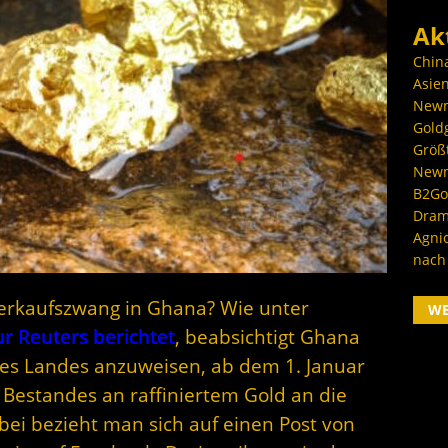
Ak
Chin
Asien
Newm
Goldg
Größ
Newm
B2Gol
Dram
Agni
nach
erkaufszwang in Ghana? Wie unter
W
r Reuters berichtet
, beabsichtigt Ghana
es Landes anzuweisen, ab dem 1. Januar
 Bestandes an raffiniertem Gold an die
ei bezieht man sich auf einen Post von