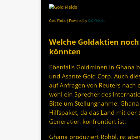
Gold Fields | Powered by
GOYAX.de
Welche Goldaktien noch 
könnten
Ebenfalls Goldminen in Ghana b
und Asante Gold Corp. Auch die
auf Anfragen von Reuters nach e
wohl e
in Sprecher des Internati
Bitte um Stellungnahme. Ghana 
Hilfspaket, da das Land mit der 
Generation konfrontiert ist.
Ghana produziert Rohöl, ist abe