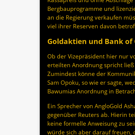
Bergbauprogramme und lizenzier
an die Regierung verkaufen mü
viel ihrer Reserven davon betro
Goldaktien und Bank of 
Ob der Vizepräsident hier nur vo
erteilten Anordnung spricht ließ 
Zumindest könne der Kommunika
Sam Opoku, so wie er sagte, we
Bawumias Anordnung in Betrach
Ein Sprecher von AngloGold Asha
gegenüber Reuters ab. Hierin te
keine formelle Anweisung zu se
würde sich aber darauf freuen, 