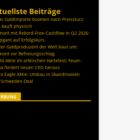
tuellste Beiträge
as Goldimporte boomen nach Preissturz:
 kauft physisch
ont mit Rekord-Free-Cashflow in Q2 2026:
igant auf Erfolgskurs
ter Goldproduzent der Welt baut um:
ont vor Befreiungsschlag
d Aktie im arktischen Härtetest: Feuer-
a fordert neuen CEO heraus
co Eagle Aktie: Umbau in Skandinavien
 Schweden-Deal
ERBUNG