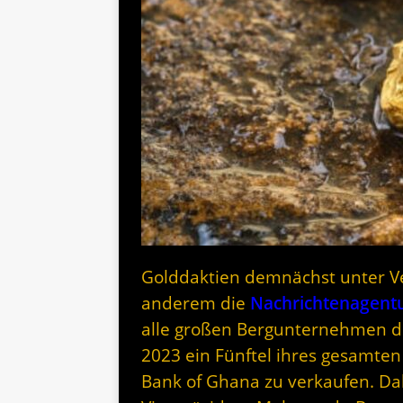
Golddaktien demnächst unter V
anderem die
Nachrichtenagentu
alle großen Bergunternehmen d
2023 ein Fünftel ihres gesamten
Bank of Ghana zu verkaufen. Dab