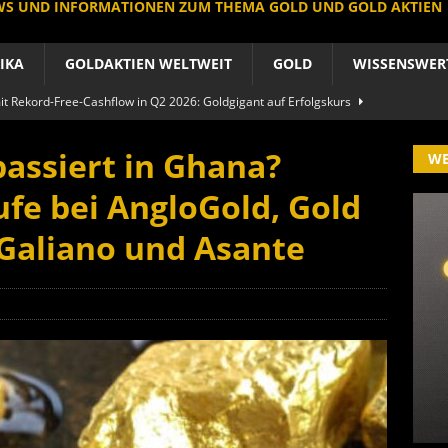
EWS UND INFORMATIONEN ZUM THEMA GOLD UND GOLD AKTIEN
IKA
GOLDAKTIEN WELTWEIT
GOLD
WISSENSWER
 Rekord-Free-Cashflow in Q2 2026: Goldgigant auf Erfolgskurs
A
passiert in Ghana?
W
produzent der Welt baut um: Newmont vor Befreiungsschlag
fe bei AngloGold, Gold
A
Galiano und Asante
 im arktischen Härtetest: Feuer-Drama fordert neuen CEO heraus
RIKA
le Aktie: Umbau in Skandinavien nach Schweden-Deal
A
importe boomen nach Preissturz: Asien kauft physisch
GOLD