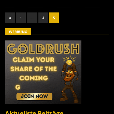
«
1
…
4
5
WERBUNG
Aktuellste Beiträge