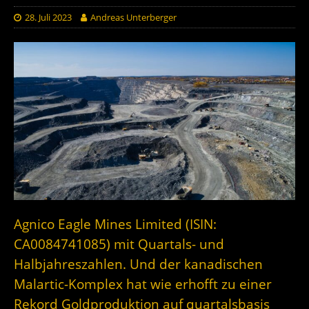
28. Juli 2023
Andreas Unterberger
Agnico Eagle Mines Limited (ISIN:
CA0084741085) mit Quartals- und
Halbjahreszahlen. Und der kanadischen
Malartic-Komplex hat wie erhofft zu einer
Rekord Goldproduktion auf quartalsbasis