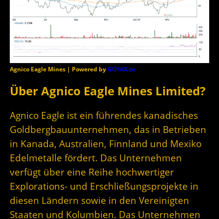
Agnico Eagle Mines | Powered by
GOYAX.de
Über Agnico Eagle Mines Limited?
Agnico Eagle ist ein führendes kanadisches
Goldbergbauunternehmen, das in Betrieben
in Kanada, Australien, Finnland und Mexiko
Edelmetalle fördert. Das Unternehmen
verfügt über eine Reihe hochwertiger
Explorations- und Erschließungsprojekte in
diesen Ländern sowie in den Vereinigten
Staaten und Kolumbien. Das Unternehmen