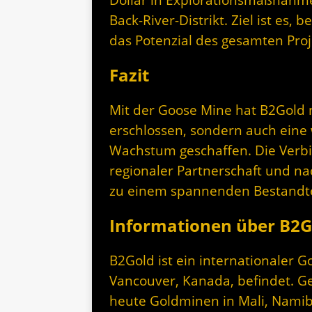
Back-River-Distrikt. Ziel ist es
das Potenzial des gesamten Proj
Fazit
Mit der Goose Mine hat B2Gold 
erschlossen, sondern auch eine w
Wachstum geschaffen. Die Verbi
regionaler Partnerschaft und na
zu einem spannenden Bestandtei
Informationen über B2G
B2Gold ist ein internationaler G
Vancouver, Kanada, befindet. G
heute Goldminen in Mali, Namib