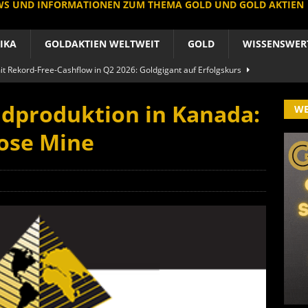
EWS UND INFORMATIONEN ZUM THEMA GOLD UND GOLD AKTIEN
IKA
GOLDAKTIEN WELTWEIT
GOLD
WISSENSWER
 Rekord-Free-Cashflow in Q2 2026: Goldgigant auf Erfolgskurs
A
ldproduktion in Kanada:
W
produzent der Welt baut um: Newmont vor Befreiungsschlag
oose Mine
A
 im arktischen Härtetest: Feuer-Drama fordert neuen CEO heraus
RIKA
le Aktie: Umbau in Skandinavien nach Schweden-Deal
A
importe boomen nach Preissturz: Asien kauft physisch
GOLD