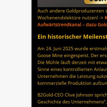
Auch andere Goldproduzenten s
Wochenendslektüre nutzen! ->
K
Aufwärtstrendkanal – dazu Gol
Ein historischer Meilens
Am 24. Juni 2025 wurde erstmals
Goose Mine eingespeist. Der ers
Die Mühle läuft derzeit mit etw
Sinne eines kontrollierten Anl
Unternehmen die Leistung sukzes
kommerzielle Produktion aufz
B2Gold-CEO Clive Johnson spric
Geschichte des Unternehmens“. D