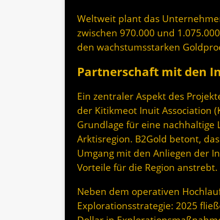
Weltweit plant das Unternehmen
zwischen 970.000 und 1.075.000
den wachstumsstarken Goldprod
Partnerschaft mit den I
Ein zentraler Aspekt des Projek
der Kitikmeot Inuit Association (
Grundlage für eine nachhaltige 
Arktisregion. B2Gold betont, da
Umgang mit den Anliegen der Inu
Vorteile für die Region anstrebt.
Neben dem operativen Hochlauf 
Explorationsstrategie: 2025 fli
Dollar in Explorationsmaßnahme