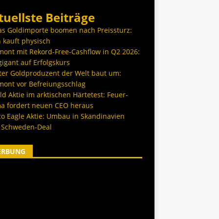
tuellste Beiträge
as Goldimporte boomen nach Preissturz:
 kauft physisch
ont mit Rekord-Free-Cashflow in Q2 2026:
igant auf Erfolgskurs
ter Goldproduzent der Welt baut um:
ont vor Befreiungsschlag
d Aktie im arktischen Härtetest: Feuer-
a fordert neuen CEO heraus
co Eagle Aktie: Umbau in Skandinavien
 Schweden-Deal
ERBUNG