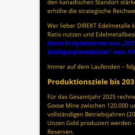
den kanadischen Standort stärk
erhöhe die strategische Reichwe
Wer lieber DIREKT Edelmetalle k
Ratio nutzen und Edelmetallbes
(beim Erstplatzierten von „202
Goldsparplananbieter“ vom H
Immer auf dem Laufenden – folg
Produktionsziele bis 203
Für das Gesamtjahr 2025 rechne
Goose Mine zwischen 120.000 un
vollständigen Betriebsjahren (20
Unzen Gold produziert werden –
Reserven.