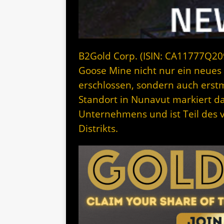
B2Gold Corp. (ISIN: CA11777Q20
Goose Mine nicht nur ein neues
erschlossen, sondern auch erst
Standort in Nunavut markiert d
Unternehmens und ist Teil des 
Distrikts.