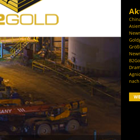
Ak
Chin
Asien
Newm
Goldg
Größ
Newm
B2Gol
Dram
Agni
nach
W