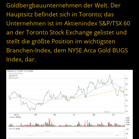
Goldbergbauunternehmen der Welt. Der
Hauptsitz befindet sich in Toronto; das
Unternehmen ist im Aktienindex S&P/TSX 60
an der Toronto Stock Exchange gelistet und
stellt die größte Position im wichtigsten
Branchen-Index, dem NYSE Arca Gold BUGS
Index, dar.