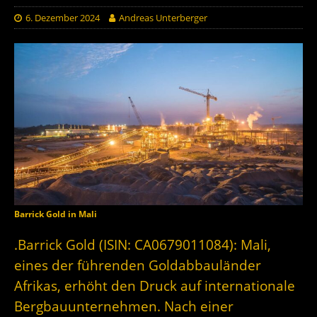
6. Dezember 2024
Andreas Unterberger
Barrick Gold in Mali
.Barrick Gold (ISIN: CA0679011084): Mali,
eines der führenden Goldabbauländer
Afrikas, erhöht den Druck auf internationale
Bergbauunternehmen. Nach einer