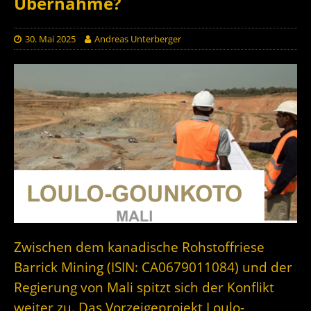
Übernahme?
30. Mai 2025
Andreas Unterberger
Zwischen dem kanadische Rohstoffriese
Barrick Mining (ISIN: CA0679011084) und der
Regierung von Mali spitzt sich der Konflikt
weiter zu. Das Vorzeigeprojekt Loulo-