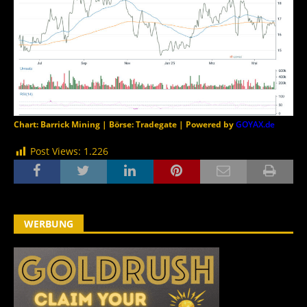
Chart: Barrick Mining | Börse: Tradegate | Powered by
GOYAX.de
Post Views:
1.226
WERBUNG