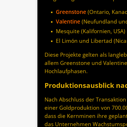
Greenstone
(Ontario, Kana
Valentine
(Neufundland und
Mesquite (Kalifornien, USA)
El Limón und Libertad (Nic
Diese Projekte gelten als langleb
allem Greenstone und Valentine 
Hochlaufphasen.
Produktionsausblick na
Nach Abschluss der Transaktion
einer Goldproduktion von 700.00
dass die Kernminen ihre geplant
das Unternehmen Wachstumspot