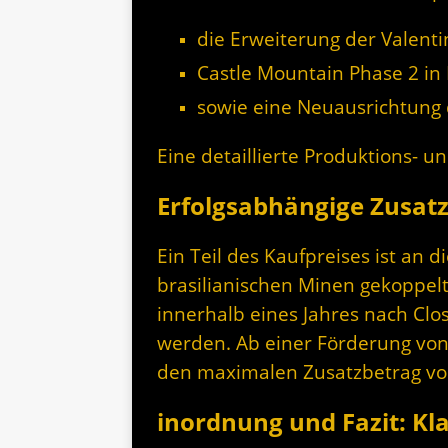
die Erweiterung der Valenti
Castle Mountain Phase 2 in 
sowie eine Neuausrichtung d
Eine detaillierte Produktions- u
Erfolgsabhängige Zusat
Ein Teil des Kaufpreises ist an d
brasilianischen Minen gekoppelt.
innerhalb eines Jahres nach Clo
werden. Ab einer Förderung von
den maximalen Zusatzbetrag von
inordnung und Fazit: Kl