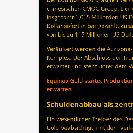
chinesischen CMOC Group. Der ve
insgesamt 1,015 Milliarden US-D
Dollar sofort in bar gezahlt. Zus
von bis zu 115 Millionen US-Dol
Veräußert werden die Aurizona-
Komplex. Der Abschluss der Tran
erwartet und steht unter dem V
Equinox Gold startet Produktio
erwarten
Schuldenabbau als zentr
Ein wesentlicher Treiber des De
Gold beabsichtigt, mit dem Verk