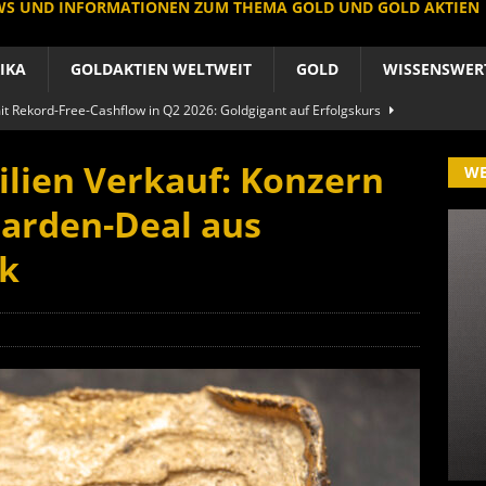
EWS UND INFORMATIONEN ZUM THEMA GOLD UND GOLD AKTIEN
IKA
GOLDAKTIEN WELTWEIT
GOLD
WISSENSWER
 Rekord-Free-Cashflow in Q2 2026: Goldgigant auf Erfolgskurs
A
ilien Verkauf: Konzern
W
produzent der Welt baut um: Newmont vor Befreiungsschlag
liarden-Deal aus
A
k
 im arktischen Härtetest: Feuer-Drama fordert neuen CEO heraus
RIKA
le Aktie: Umbau in Skandinavien nach Schweden-Deal
A
importe boomen nach Preissturz: Asien kauft physisch
GOLD