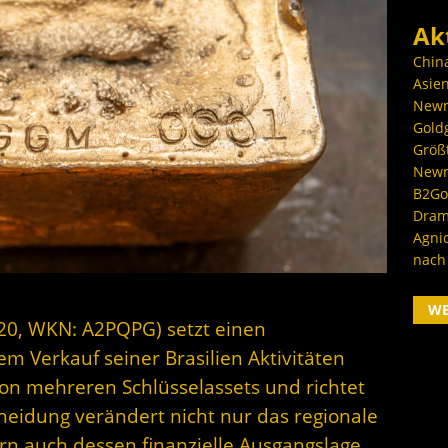
Ak
Chin
Asien
Newm
Goldg
Größ
Newm
B2Gol
Dram
Agni
nach
W
20, WKN: A2PQPG) setzt einen
em Verkauf seiner Brasilien Aktivitäten
on mehreren Schlüsselassets und richtet
heidung verändert nicht nur das regionale
rn auch dessen finanzielle Ausgangslage