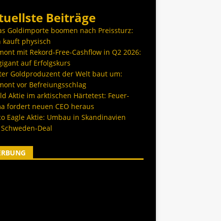
tuellste Beiträge
as Goldimporte boomen nach Preissturz:
 kauft physisch
ont mit Rekord-Free-Cashflow in Q2 2026:
igant auf Erfolgskurs
ter Goldproduzent der Welt baut um:
ont vor Befreiungsschlag
d Aktie im arktischen Härtetest: Feuer-
a fordert neuen CEO heraus
co Eagle Aktie: Umbau in Skandinavien
 Schweden-Deal
ERBUNG