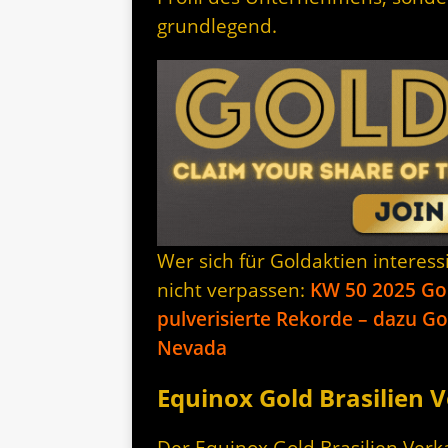
grundlegend.
Wer sich für Goldaktien interes
nicht verpassen:
KW 50 2025 Gol
pulverisierte Rekorde – dazu G
Nevada
Equinox Gold Brasilien
Der Equinox Gold Brasilien Verka