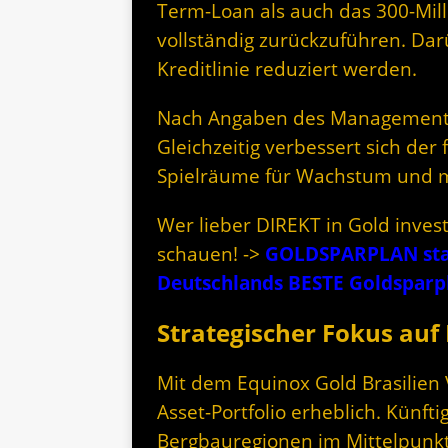
Term-Loan als auch das 300-Mill
vollständig zurückzuführen. Dar
Kreditlinie reduziert werden.
Nach Angaben des Managements s
Gleichzeitig verbessert sich der 
Spielräume für Wachstum und mö
Wer lieber DIREKT in Gold inves
schauen! ->
GOLDSPARPLAN start
Deutschlands BESTE Goldspar
Strategischer Fokus au
Mit dem Equinox Gold Brasilien 
Asset-Portfolio erheblich. Künfti
Bergbauregionen im Mittelpunkt