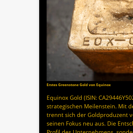
Erstes Greenstone Gold von Equinox
Equinox Gold (ISIN: CA29446Y50
strategischen Meilenstein. Mit d
trennt sich der Goldproduzent v
seinen Fokus neu aus. Die Entsc
Profil des Unternehmens, sonde