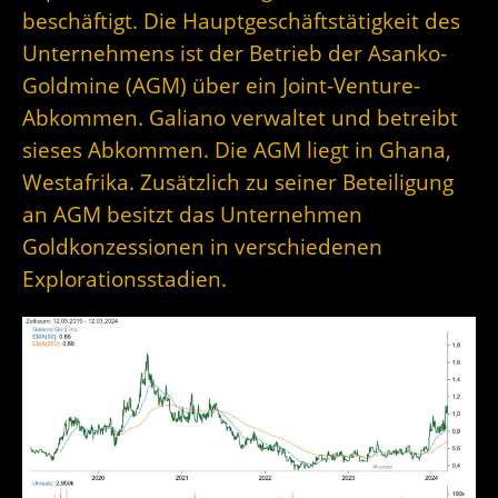
beschäftigt. Die Hauptgeschäftstätigkeit des
Unternehmens ist der Betrieb der Asanko-
Goldmine (AGM) über ein Joint-Venture-
Abkommen. Galiano verwaltet und betreibt
sieses Abkommen. Die AGM liegt in Ghana,
Westafrika. Zusätzlich zu seiner Beteiligung
an AGM besitzt das Unternehmen
Goldkonzessionen in verschiedenen
Explorationsstadien.