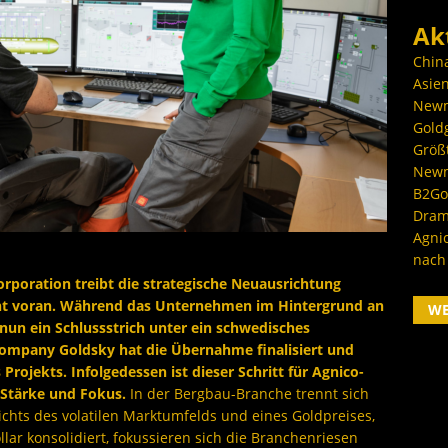
Ak
Chin
Asien
Newm
Goldg
Größ
Newm
B2Gol
Dram
Agni
nach
orporation treibt die strategische Neuausrichtung
ent voran. Während das Unternehmen im Hintergrund an
W
un ein Schlussstrich unter ein schwedisches
Company Goldsky hat die Übernahme finalisiert und
rojekts. Infolgedessen ist dieser Schritt für Agnico-
 Stärke und Fokus.
In der Bergbau-Branche trennt sich
chts des volatilen Marktumfelds und eines Goldpreises,
llar konsolidiert, fokussieren sich die Branchenriesen