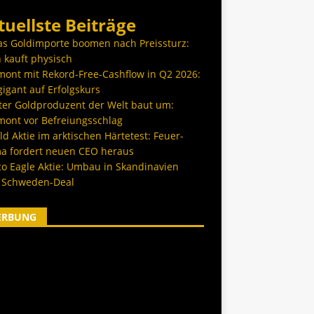
tuellste Beiträge
as Goldimporte boomen nach Preissturz:
 kauft physisch
ont mit Rekord-Free-Cashflow in Q2 2026:
igant auf Erfolgskurs
ter Goldproduzent der Welt baut um:
ont vor Befreiungsschlag
d Aktie im arktischen Härtetest: Feuer-
a fordert neuen CEO heraus
co Eagle Aktie: Umbau in Skandinavien
 Schweden-Deal
ERBUNG