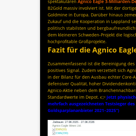
spektakulären
Agnico Eagle 3-Milliarden-De
B2Gold massiv involviert ist. Mit der dortig
Goldmine in Europa. Darüber hinaus zemen
Zukauf und die Kooperation in Lappland se
politisch stabilsten und bergbaufreundlich
dem kleineren Schweden-Projekt die logis
hochprofitable Großprojekte.
Fazit für die Agnico Eagl
Zusammenfassend ist die Bereinigung des Po
positives Signal. Zudem verzettelt sich Agni
in der Bilanz für den Ausbau echter Core-
defensiver Qualität, hoher Dividendenkonti
Agnico-Aktie neben dem Branchennachbarn 
Standardwerte im Depot. 👉
Jetzt physisch
mehrfach ausgezeichneten Testsieger des 
Goldsparplananbieter 2021–2025“)