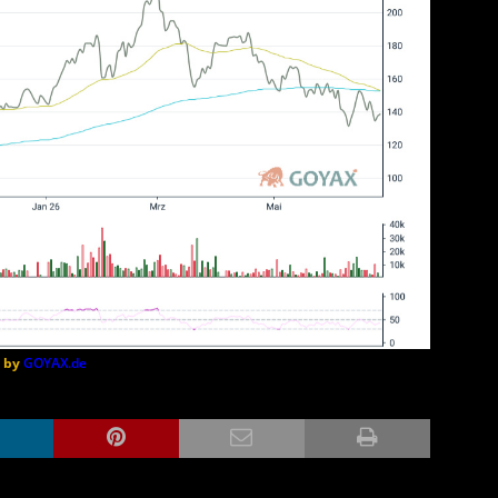
d by
GOYAX.de