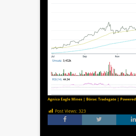
Agnico Eagle Mines | Börse: Tradegate | Powere
Post Views:
323