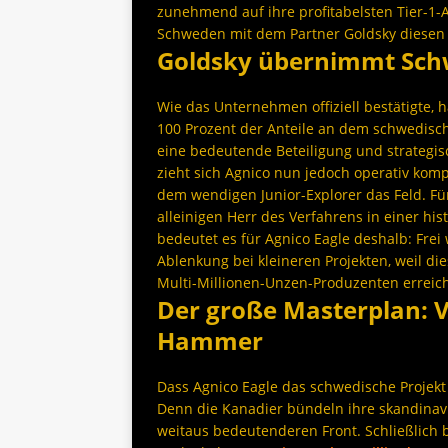
zunehmend auf ihre profitabelsten Tier-1-A
Schweden mit dem Partner Goldsky diesen 
Goldsky übernimmt Schw
Wie das Unternehmen offiziell bestätigte, 
100 Prozent der Anteile an dem schwedisch
eine bedeutende Beteiligung und strategi
zieht sich Agnico nun jedoch operativ komp
dem wendigen Junior-Explorer das Feld. Fü
alleinigen Herr des Verfahrens in einer hi
bedeutet es für Agnico Eagle deshalb: Fre
Ablenkung bei kleineren Projekten, weil die
Multi-Millionen-Unzen-Produzenten erreic
Der große Masterplan: V
Hammer
Dass Agnico Eagle das schwedische Projekt
Denn die Kanadier bündeln ihre skandinavi
weitaus bedeutenderen Front. Schließlich b