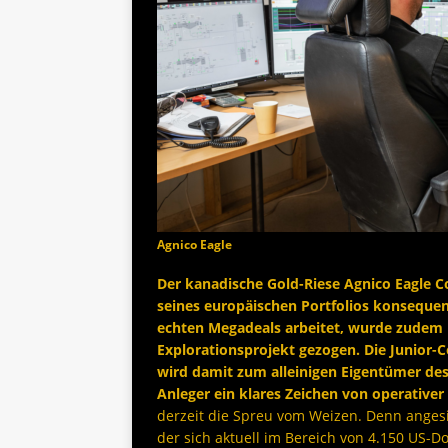
Agnico Eagle
Der kanadische Gold-Riese Agnico Eagle C
seines europäischen Portfolios konsequ
echten Megadeals arbeitet, wurde zudem n
Explorationsprojekt gezogen. Die Junior-
wird damit zum alleinigen Eigentümer des P
Anleger ein klares Zeichen von operativer
derzeit die Spreu vom Weizen. Denn angesi
der sich aktuell im Bereich von 4.150 US-Do