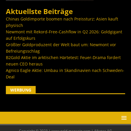
Aktuellste Beiträge
Chinas Goldimporte boomen nach Preissturz: Asien kauft
physisch
Newmont mit Rekord-Free-Cashflow in Q2 2026: Goldgigant
auf Erfolgskurs
Größter Goldproduzent der Welt baut um: Newmont vor
Befreiungsschlag
B2Gold Aktie im arktischen Härtetest: Feuer-Drama fordert
neuen CEO heraus
Agnico Eagle Aktie: Umbau in Skandinavien nach Schweden-
Deal
WERBUNG
Copyright © 2023 | www.gold-magazin.com | Alketas AG