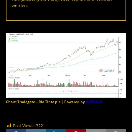
werden.
Chart: Tradegate – Rio Tinto plc | Powered by
GOYAX.de
Post Views:
322