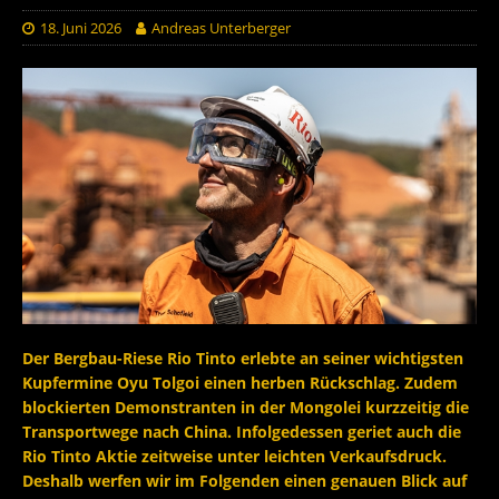
18. Juni 2026
Andreas Unterberger
Der Bergbau-Riese Rio Tinto erlebte an seiner wichtigsten
Kupfermine Oyu Tolgoi einen herben Rückschlag. Zudem
blockierten Demonstranten in der Mongolei kurzzeitig die
Transportwege nach China. Infolgedessen geriet auch die
Rio Tinto Aktie zeitweise unter leichten Verkaufsdruck.
Deshalb werfen wir im Folgenden einen genauen Blick auf