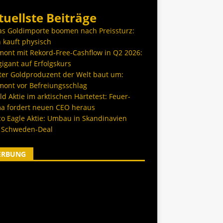
tuellste Beiträge
as Goldimporte boomen nach Preissturz:
 kauft physisch
ont mit Rekord-Free-Cashflow in Q2 2026:
igant auf Erfolgskurs
ter Goldproduzent der Welt baut um:
ont vor Befreiungsschlag
d Aktie im arktischen Härtetest: Feuer-
a fordert neuen CEO heraus
co Eagle Aktie: Umbau in Skandinavien
 Schweden-Deal
ERBUNG