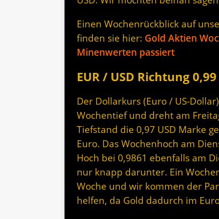
Einen Wochenrückblick auf uns
finden sie hier:
Gold Aktien Woc
Minenwerten passiert
EUR / USD Richtung 0,99
Der Dollarkurs (Euro / US-Dollar
Wochentief und dreht am Freita
Tiefstand die 0,97 USD Marke geh
Euro. Das Wochenhoch am Diens
Hoch bei 0,9861 ebenfalls am Di
nur knapp darunter. Ein Wochen
Woche und wir kommen der Pari
helfen, da Gold dadurch im Eur