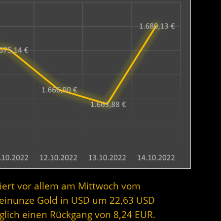
itiert vor allem am Mittwoch vom
einunze Gold in USD um 22,63 USD
iglich einen Rückgang von 8,24 EUR.