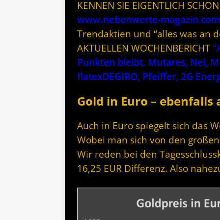
KENNEN SIE EIGENTLICH SCHON
www.nebenwerte-magazin.com
Trendaktien und “alles was an 
AKTUELLEN WOCHENBERICHT
“
Punkten bleibt. Mutares, Nel, 
flatexDEGIRO, Pfeiffer, 2G Energ
Gold in Euro – ebenfalls
Auch in Euro spiegelt sich da
Wobei man sich von den großen Au
Wir reden bei den Tagesschlussk
16,25 EUR Differenz. Also nahez