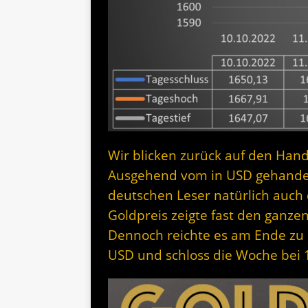
Wir blicken zurück auf den Hand
Ausgehend vom in USD gehandelt
deutschen Leser natürlich auch 
Goldpreis zeigte fast den ganze
Dennoch reichte es am Ende zu
USD und schloss die Woche bei 