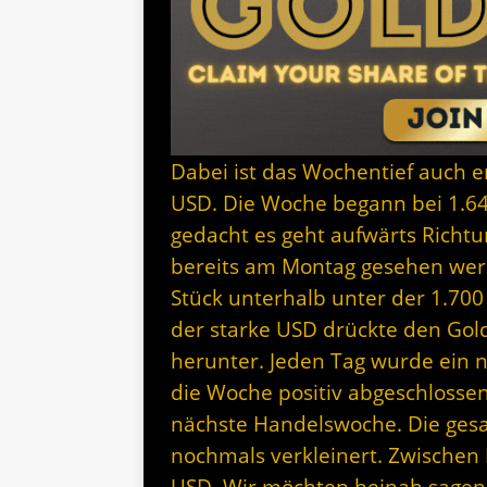
Dabei ist das Wochentief auch e
USD. Die Woche begann bei 1.6
gedacht es geht aufwärts Richt
bereits am Montag gesehen werde
Stück unterhalb unter der 1.70
der starke USD drückte den Gol
herunter. Jeden Tag wurde ein 
die Woche positiv abgeschlossen
nächste Handelswoche. Die ges
nochmals verkleinert. Zwischen 
USD. Wir möchten beinah sagen,