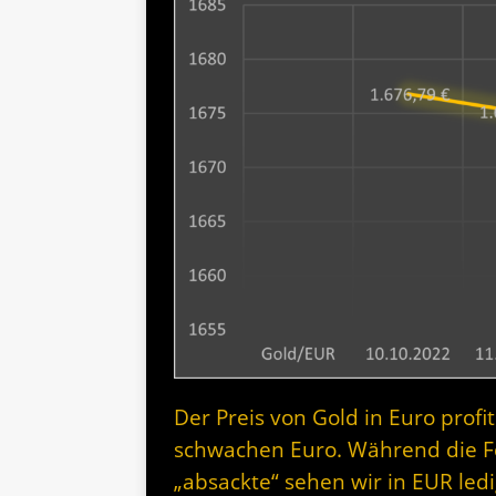
Der Preis von Gold in Euro prof
schwachen Euro. Während die F
„absackte“ sehen wir in EUR led