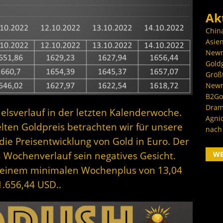
Ak
Chin
Asien
Newm
Goldg
Größ
Newm
B2Gol
Dram
elsverlauf in der letzten Kalenderwoche.
Agni
en Goldpreis betrachten wir für unsere
nach
die Preisentwicklung von Gold in Euro. Der
W
n Wochenverlauf sein negatives Gesicht.
 einem minimalen Wochenplus von 13,04
1.656,44 USD..