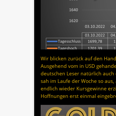
Wir blicken zurück auf den Hand
Ausgehend vom in USD gehandelt
deutschen Leser natürlich auch 
sah im Laufe der Woche so aus, 
endlich wieder Kursgewinne erzi
Hoffnungen erst einmal eingebr