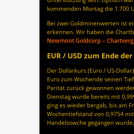
kommenden Montag die 1.700 U
Bei zwei Goldminenwerten ist ei
erkennen. Wir haben die Chartbi
Newmont Goldcorp – Chartvergle
EUR / USD zum Ende der
Der Dollarkurs (Euro / US-Dollar
Euro zum Wochende seinen Tiefs
Parität zurück gewonnen werde
Dienstag wurde bereits mit 0,9
ging es wieder bergab, bis am F
Wochentiefstand von 0,9754 mit
Handelsowche gegangen wurde. 