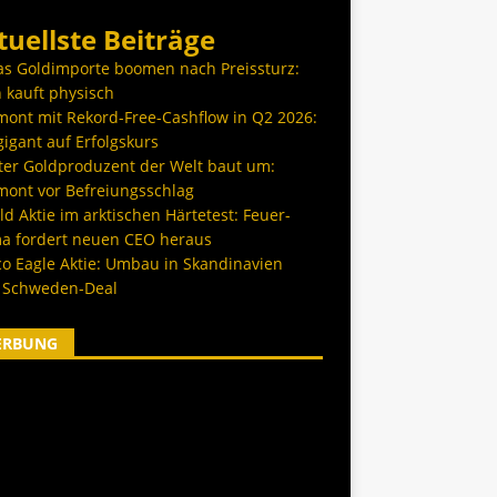
tuellste Beiträge
as Goldimporte boomen nach Preissturz:
 kauft physisch
ont mit Rekord-Free-Cashflow in Q2 2026:
igant auf Erfolgskurs
ter Goldproduzent der Welt baut um:
ont vor Befreiungsschlag
d Aktie im arktischen Härtetest: Feuer-
a fordert neuen CEO heraus
co Eagle Aktie: Umbau in Skandinavien
 Schweden-Deal
ERBUNG