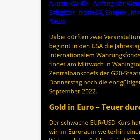
Aktien KW 40 – Anfang der Wende
Salzgitter, home24, Enapter, Ma
News
Dabei dürften zwei Veranstaltu
beginnt in den USA die Jahrest
Internationalem Währungsfonds (
findet am Mittwoch in Wahingto
Zentralbankchefs der G20-Staate
Donnerstag noch die endgültigen
September 2022.
Gold in Euro – Teuer du
Der schwache EUR/USD Kurs hat 
wir im Euroraum weiterhin einen