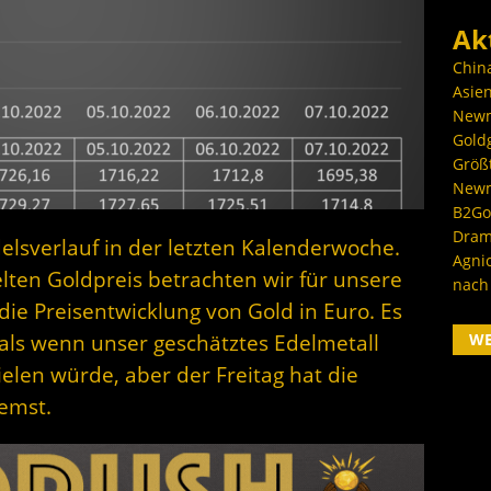
Ak
Chin
Asien
Newm
Goldg
Größ
Newm
B2Gol
Dram
elsverlauf in der letzten Kalenderwoche.
Agni
en Goldpreis betrachten wir für unsere
nach
die Preisentwicklung von Gold in Euro. Es
W
als wenn unser geschätztes Edelmetall
elen würde, aber der Freitag hat die
emst.