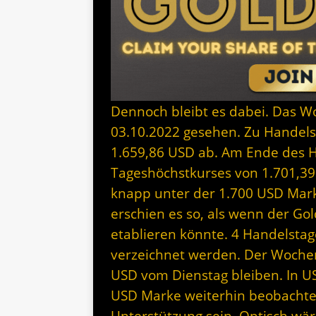
Dennoch bleibt es dabei. Das 
03.10.2022 gesehen. Zu Handelss
1.659,86 USD ab. Am Ende des H
Tageshöchstkurses von 1.701,39
knapp unter der 1.700 USD Mar
erschien es so, als wenn der Gol
etablieren könnte. 4 Handelstag
verzeichnet werden. Der Wochen
USD vom Dienstag bleiben. In US
USD Marke weiterhin beobachtet 
Unterstützung sein. Optisch wär