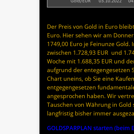
Der Preis von Gold in Euro bleib
Euro. Hier sehen wir am Donne
1749,00 Euro je Feinunze Gold.
zwischen 1.728,93 EUR und 1.74
Woche mit 1.688,35 EUR und den
aufgrund der entegengesetzen 
Chart uneins, ob Sie eine Kauf
entgegengesetzen fundamentalen
angesprochen haben. Wir vertre
Tauschen von Währung in Gold si
langfristig bisher immer ausgeza
GOLDSPARPLAN starten (beim Er