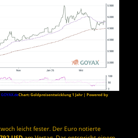
y
GOYAX.de
Chart: Goldpreisentwicklung 1 Jahr | Powered by
och leicht fester. Der Euro notierte
1792 USD
am Vortag. Das entspricht einem