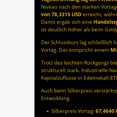
Niveau nach den starken Vorta
von 78,3315 USD
erreicht, wäh
Damit ergab sich eine
Handelss
ist deutlich höher als beim Gold
Der Schlusskurs lag schließlich 
Vortag. Das entspricht einem
Mi
Trotz des leichten Rückgangs bl
strukturell stark. Industrielle N
Kapitalzuflüsse in Edelmetall-ET
Auch beim Silberpreis verstärkte
Entwicklung.
Silberpreis Vortag:
67,4640