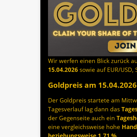
Wir werfen einen Blick zurück a
15.04.2026
sowie auf EUR/USD, Si
Goldpreis am 15.04.2026 
Der Goldpreis startete am Mitt
Tagesverlauf lag dann das
Tages
der Gegenseite auch ein
Tagesh
eine vergleichsweise hohe
Hand
beziehungsweise 1,71 %
.