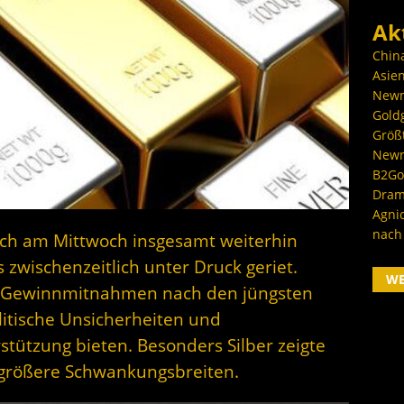
Ak
Chin
Asien
Newm
Goldg
Größ
Newm
B2Gol
Dram
Agni
nach
sich am Mittwoch insgesamt weiterhin
 zwischenzeitlich unter Druck geriet.
W
f Gewinnmitnahmen nach den jüngsten
itische Unsicherheiten und
stützung bieten. Besonders Silber zeigte
größere Schwankungsbreiten.