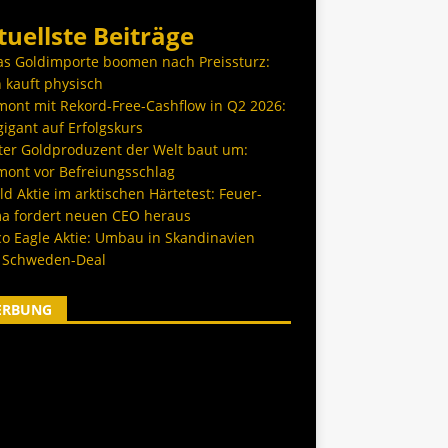
tuellste Beiträge
as Goldimporte boomen nach Preissturz:
 kauft physisch
ont mit Rekord-Free-Cashflow in Q2 2026:
igant auf Erfolgskurs
ter Goldproduzent der Welt baut um:
ont vor Befreiungsschlag
d Aktie im arktischen Härtetest: Feuer-
a fordert neuen CEO heraus
co Eagle Aktie: Umbau in Skandinavien
 Schweden-Deal
ERBUNG