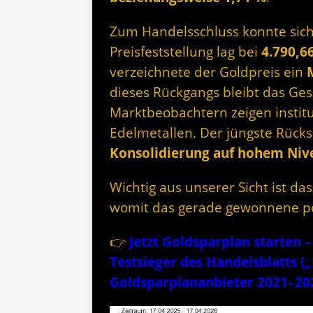
Zum Handelsschluss konnte sich G
Preisfeststellung lag bei
4.790,6
verzeichnete der Goldpreis ein
dieses Rückgangs bleibt das Ges
Marktbeobachtern zeigen institu
Edelmetallen. Der jüngste Rücks
Konsolidierung auf hohem Niv
Wichtig aus unserer Sicht ist da
womit das gerade gewonnene pos
👉
Jetzt Goldsparplan starten
Testsieger des Handelsblatts (
Goldsparplananbieter 2021–20