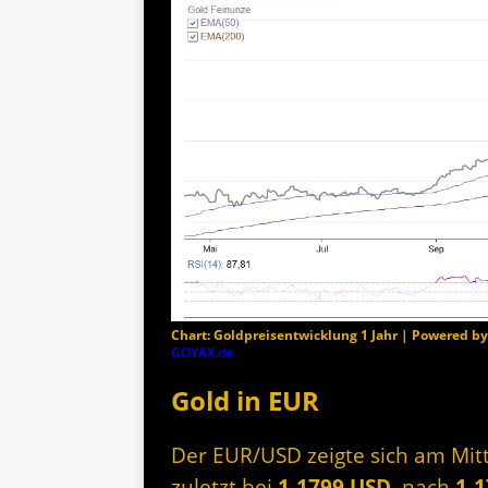
Chart: Goldpreisentwicklung 1 Jahr | Powered b
GOYAX.de
Gold in EUR
Der EUR/USD zeigte sich am Mittw
zuletzt bei
1,1799 USD
, nach
1,