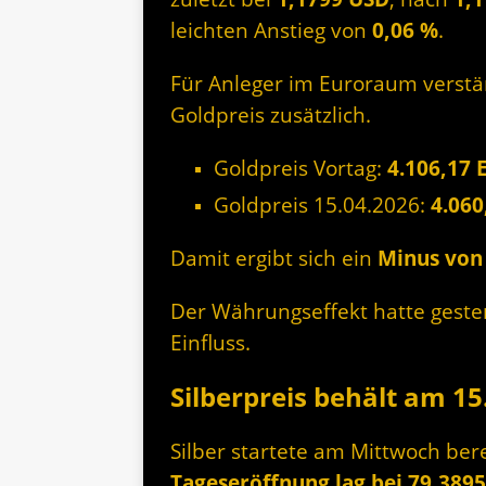
leichten Anstieg von
0,06 %
.
Für Anleger im Euroraum verstä
Goldpreis zusätzlich.
Goldpreis Vortag:
4.106,17 
Goldpreis 15.04.2026:
4.060
Damit ergibt sich ein
Minus von 
Der Währungseffekt hatte geste
Einfluss.
Silberpreis behält am 15
Silber startete am Mittwoch ber
Tageseröffnung lag bei 79,389