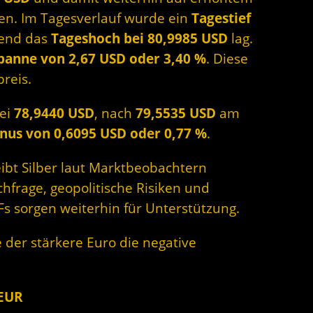
gen.
Im Tagesverlauf wurde ein
Tagestief
rend das
Tageshoch bei 80,9985 USD
lag.
panne von 2,67 USD oder 3,40 %
. Diese
preis.
bei
78,9440 USD
, nach
79,5535 USD
am
nus von 0,6095 USD oder 0,77 %
.
eibt Silber laut Marktbeobachtern
achfrage, geopolitische Risiken und
Fs sorgen weiterhin für Unterstützung.
 der stärkere Euro die negative
 EUR