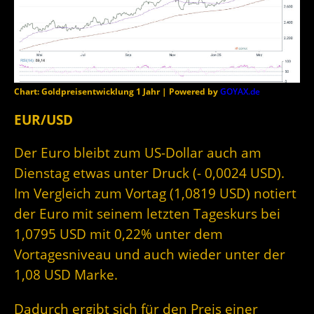
Chart: Goldpreisentwicklung 1 Jahr | Powered by
GOYAX.de
EUR/USD
Der Euro bleibt zum US-Dollar auch am
Dienstag etwas unter Druck (- 0,0024 USD).
Im Vergleich zum Vortag (1,0819 USD) notiert
der Euro mit seinem letzten Tageskurs bei
1,0795 USD mit 0,22% unter dem
Vortagesniveau und auch wieder unter der
1,08 USD Marke.
Dadurch ergibt sich für den Preis einer