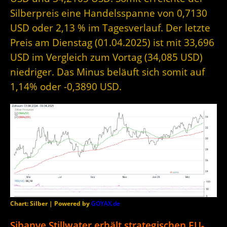
Silberpreis eine Handelsspanne von 0,7130
USD oder 2,13 % im Tagesverlauf. Der letzte
Preis am Dienstag (01.04.2025) ist mit 33,696
USD im Vergleich zum Vortag (34,085 USD)
niedriger. Das Minus beläuft sich somit auf
1,14% oder -0,3890 USD.
Chart: Silber | Powered by
GOYAX.de
Sibanye Stillwater erhält strategischen EU-