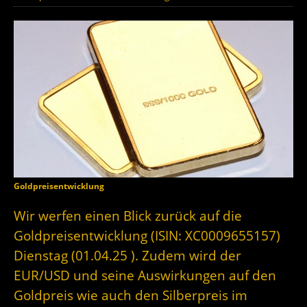
Goldpreisentwicklung
Wir werfen einen Blick zurück auf die
Goldpreisentwicklung (ISIN: XC0009655157)
Dienstag (01.04.25 ). Zudem wird der
EUR/USD und seine Auswirkungen auf den
Goldpreis wie auch den Silberpreis im