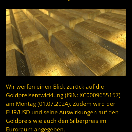
Wir werfen einen Blick zurück auf die
Goldpreisentwicklung (ISIN: XC0009655157)
am Montag (01.07.2024). Zudem wird der
EUR/USD und seine Auswirkungen auf den
Goldpreis wie auch den Silberpreis im
Euroraum angegeben.