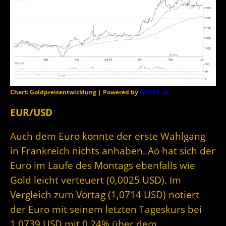
Chart: Goldpreisentwicklung | Powered by
GOYAX.de
EUR/USD
Auch dem Euro konnte der erste Wahlgang
in Frankreich nichts anhaben. Ao hat sich der
Euro im Laufe des Montags ebenfalls wie
Gold leicht verteuert (0,0025 USD). Im
Vergleich zum Vortag (1,0714 USD) notiert
der Euro mit seinem letzten Tageskurs bei
1,0739 USD mit 0,24% über dem