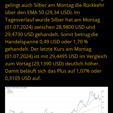
gelingt auch Silber am Montag die Rückkehr
über den EMA 50 (29,34 USD). Im
Tagesverlauf wurde Silber hat am Montag
(01.07.2024) zwischen 28,9800 USD und
29,4730 USD gehandelt. Somit betrug die
Handelspanne 0,49 USD oder 1,70 %
gehandelt. Der letzte Kurs am Montag
(01.07.2024) ist mit 29,4495 USD im Vergleich
zum Vortag (29,1390 USD) deutlich höher.
Damit beläuft sich das Plus auf 1,07% oder
0,3105 USD auf.