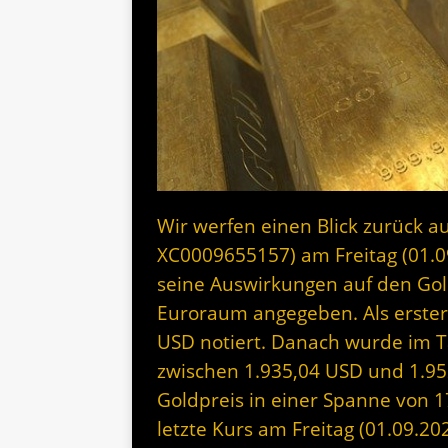
Wir werfen einen Blick zurück au
XC0009655157) am Freitag (01.
seine Auswirkungen auf den Gol
Euroraum angegeben. Als erste
USD notiert. Danach wurde im Ta
zwischen 1.935,04 USD und 1.95
Goldpreis in einer Spanne von 
letzte Kurs am Freitag (01.09.20