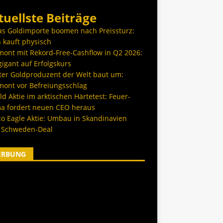
tuellste Beiträge
as Goldimporte boomen nach Preissturz:
 kauft physisch
ont mit Rekord-Free-Cashflow in Q2 2026:
igant auf Erfolgskurs
ter Goldproduzent der Welt baut um:
ont vor Befreiungsschlag
d Aktie im arktischen Härtetest: Feuer-
a fordert neuen CEO heraus
co Eagle Aktie: Umbau in Skandinavien
 Schweden-Deal
ERBUNG