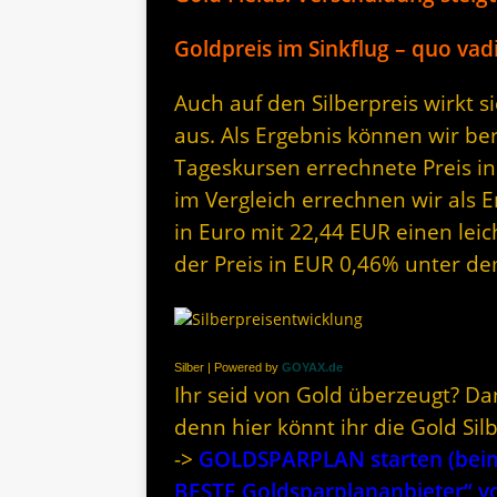
Goldpreis im Sinkflug – quo vad
Auch auf den Silberpreis wirkt 
aus. Als Ergebnis können wir be
Tageskursen errechnete Preis in
im Vergleich errechnen wir als E
in Euro mit 22,44 EUR einen leich
der Preis in EUR 0,46% unter d
Silber | Powered by
GOYAX.de
Ihr seid von Gold überzeugt? Da
denn hier könnt ihr die Gold Si
->
GOLDSPARPLAN starten (beim 
BESTE Goldsparplananbieter“