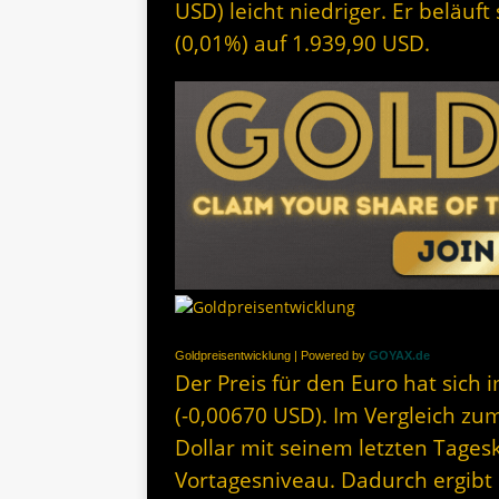
USD) leicht niedriger. Er beläuf
(0,01%) auf 1.939,90 USD.
Goldpreisentwicklung | Powered by
GOYAX.de
Der Preis für den Euro hat sich i
(-0,00670 USD). Im Vergleich zum
Dollar mit seinem letzten Tage
Vortagesniveau. Dadurch ergibt s