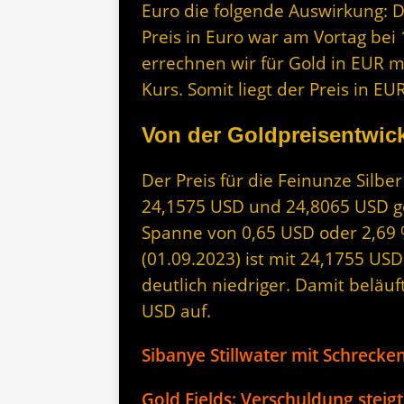
Euro die folgende Auswirkung: 
Preis in Euro war am Vortag bei 
errechnen wir für Gold in EUR m
Kurs. Somit liegt der Preis in 
Von der Goldpreisentwick
Der Preis für die Feinunze Silbe
24,1575 USD und 24,8065 USD geh
Spanne von 0,65 USD oder 2,69 %
(01.09.2023) ist mit 24,1755 US
deutlich niedriger. Damit beläuf
USD auf.
Sibanye Stillwater mit Schreck
Gold Fields: Verschuldung steigt