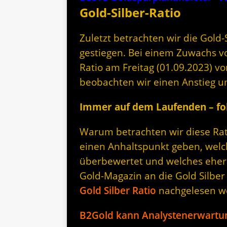
Gold-Silber-Ratio
Zuletzt betrachten wir die Gold-S
gestiegen. Bei einem Zuwachs vo
Ratio am Freitag (01.09.2023) v
beobachten wir einen Anstieg u
Immer auf dem Laufenden – fol
Warum betrachten wir diese Rati
einen Anhaltspunkt geben, welc
überbewertet und welches eher 
Gold-Magazin an die Gold Silber
Gold Silber Ratio
nachgelesen w
B2Gold kann Analystenerwartun