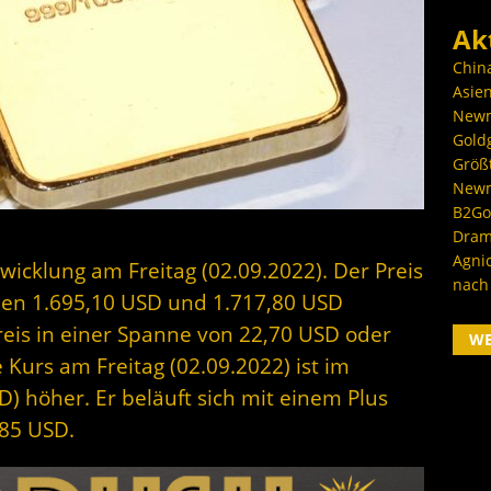
Ak
Chin
Asien
Newm
Goldg
Größ
Newm
B2Gol
Dram
Agni
wicklung am Freitag (02.09.2022). Der Preis
nach
chen 1.695,10 USD und 1.717,80 USD
reis in einer Spanne von 22,70 USD oder
W
 Kurs am Freitag (02.09.2022) ist im
) höher. Er beläuft sich mit einem Plus
,85 USD.