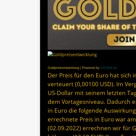
Goldpreisentwicklung | Powered by
GOYAX.de
Der Preis für den Euro hat sich i
verteuert (0,00100 USD). Im Ver
US-Dollar mit seinem letzten Ta
dem Vortagesniveau. Dadurch erg
in Euro die folgende Auswirkung
errechnete Preis in Euro war am
(02.09.2022) errechnen wir für 