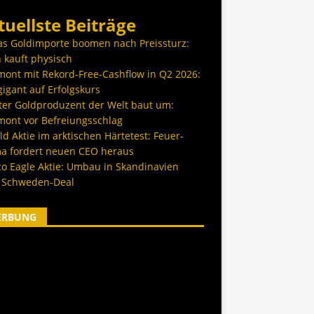
tuellste Beiträge
as Goldimporte boomen nach Preissturz:
 kauft physisch
ont mit Rekord-Free-Cashflow in Q2 2026:
igant auf Erfolgskurs
ter Goldproduzent der Welt baut um:
ont vor Befreiungsschlag
d Aktie im arktischen Härtetest: Feuer-
a fordert neuen CEO heraus
co Eagle Aktie: Umbau in Skandinavien
 Schweden-Deal
ERBUNG