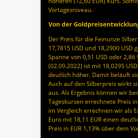
höheren (12,60 EUR) Kurs. Somit
Vortagesniveau.
Von der Goldpreisentwicklung
Der Preis für die Feinunze Silbe
17,7815 USD und 18,2900 USD geh
Spanne von 0,51 USD oder 2,86 %
(02.09.2022) ist mit 18,0295 US
deutlich höher. Damit beläuft si
Auch auf den Silberpreis wirkt 
aus. Als Ergebnis können wir be
Tageskursen errechnete Preis in
im Vergleich errechnen wir als Er
Euro mit 18,11 EUR einen deutlic
Preis in EUR 1,13% über dem Vo