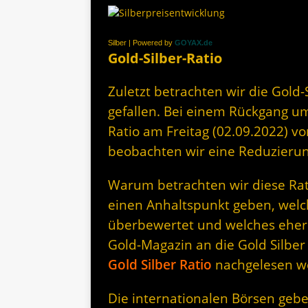
Silber | Powered by
GOYAX.de
Gold-Silber-Ratio
Zuletzt betrachten wir die Gold-Si
gefallen. Bei einem Rückgang um 
Ratio am Freitag (02.09.2022) vo
beobachten wir eine Reduzieru
Warum betrachten wir diese Rati
einen Anhaltspunkt geben, welc
überbewertet und welches eher 
Gold-Magazin an die Gold Silber
Gold Silber Ratio
nachgelesen w
Die internationalen Börsen gebe