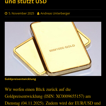
und stützt USD
5. November 2025
Andreas Unterberger
Goldpreisentwicklung
Wir werfen einen Blick zurück auf die
Goldpreisentwicklung (ISIN: XC0009655157) am
Dienstag (04.11.2025). Zudem wird der EUR/USD und