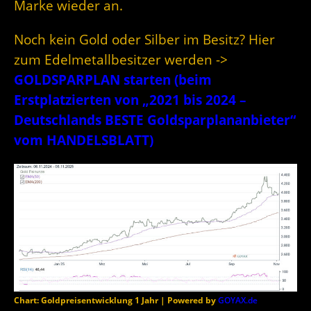
Marke wieder an.
Noch kein Gold oder Silber im Besitz? Hier
zum Edelmetallbesitzer werden ->
GOLDSPARPLAN starten (beim
Erstplatzierten von „2021 bis 2024 –
Deutschlands BESTE Goldsparplananbieter“
vom HANDELSBLATT)
Chart: Goldpreisentwicklung 1 Jahr | Powered by
GOYAX.de