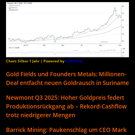
Chart: Silber 1 Jahr | Powered by
GOYAX.de
Gold Fields und Founders Metals: Millionen-
Deal entfacht neuen Goldrausch in Suriname
Newmont Q3 2025: Hoher Goldpreis federt
Produktionsrückgang ab – Rekord-Cashflow
trotz niedrigerer Mengen
Barrick Mining: Paukenschlag um CEO Mark