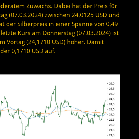
oderatem Zuwachs. Dabei hat der Preis für
tag (07.03.2024) zwischen 24,0125 USD und
t der Silberpreis in einer Spanne von 0,49
letzte Kurs am Donnerstag (07.03.2024) ist
um Vortag (24,1710 USD) höher. Damit
oder 0,1710 USD auf.