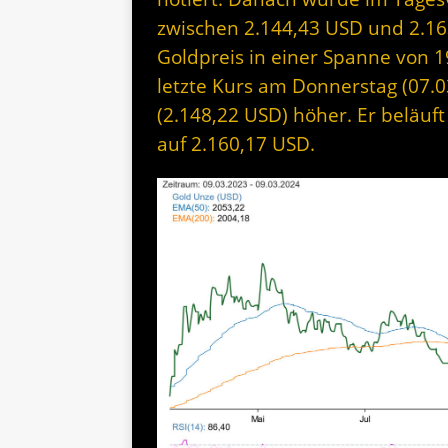
zwischen 2.144,43 USD und 2.16
Goldpreis in einer Spanne von 
letzte Kurs am Donnerstag (07.0
(2.148,22 USD) höher. Er beläuf
auf 2.160,17 USD.