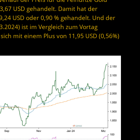
3,67 USD gehandelt. Damit hat der
19,24 USD oder 0,90 % gehandelt. Und der
3.2024) ist im Vergleich zum Vortag
t sich mit einem Plus von 11,95 USD (0,56%)