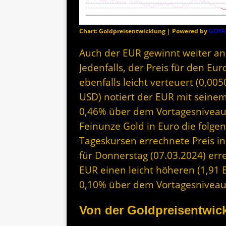
Chart: Goldpreisentwicklung | Powered by
GOYA
Auch der EUR gewinnt weiter an
Jedenfalls, der Preis für den Eu
ebenfalls leicht verteuert (0,00
USD) notiert der EUR mit seinem
0,46% über dem Vortagesniveau. 
Feinunze Gold in Euro die folge
Tageskursen errechnete Preis i
für Donnerstag (07.03.2024) err
EUR einen leicht höheren (1,91 E
0,10% über dem Vortagesniveau
Von der Goldpreisentwick