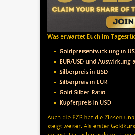
Was erwartet Euch im Tagesrü
Goldpreisentwicklung in U
EUR/USD und Auswirkung a
Silberpreis in USD
Silberpreis in EUR
Gold-Silber-Ratio
Kupferpreis in USD
Auch die EZB hat die Zinsen una
steigt weiter. Als erster Goldk
notiert. Danach wurde im Tagesv