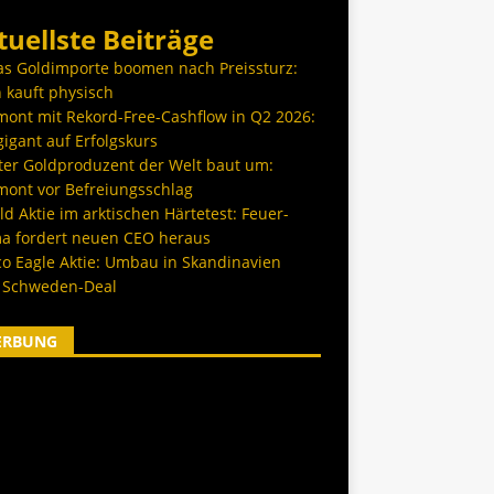
tuellste Beiträge
as Goldimporte boomen nach Preissturz:
 kauft physisch
ont mit Rekord-Free-Cashflow in Q2 2026:
igant auf Erfolgskurs
ter Goldproduzent der Welt baut um:
ont vor Befreiungsschlag
d Aktie im arktischen Härtetest: Feuer-
a fordert neuen CEO heraus
co Eagle Aktie: Umbau in Skandinavien
 Schweden-Deal
ERBUNG