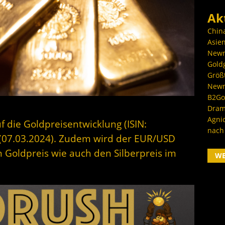
Ak
Chin
Asien
Newm
Goldg
Größ
Newm
B2Gol
Dram
Agni
f die Goldpreisentwicklung (ISIN:
nach
07.03.2024). Zudem wird der EUR/USD
 Goldpreis wie auch den Silberpreis im
W