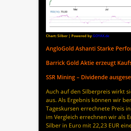
Chart: Silber | Powered by
GOYAX.de
AngloGold Ashanti Starke Perf
Barrick Gold Aktie erzeugt Kaufs
SSR Mining – Dividende ausgesetz
Auch auf den Silberpreis wirkt 
aus. Als Ergebnis können wir be
Tageskursen errechnete Preis in
im Vergleich errechnen wir als 
Silber in Euro mit 22,23 EUR ein