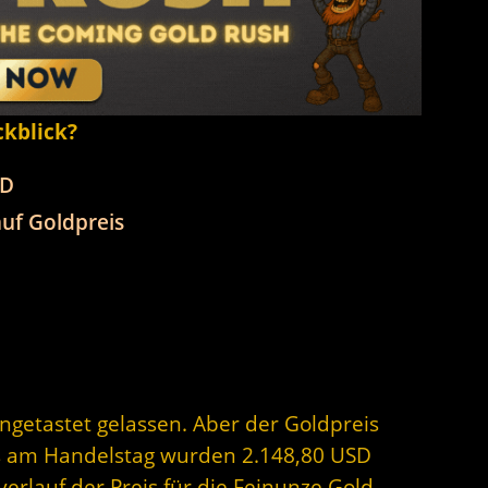
ckblick?
SD
uf Goldpreis
ngetastet gelassen. Aber der Goldpreis
urs am Handelstag wurden 2.148,80 USD
erlauf der Preis für die Feinunze Gold