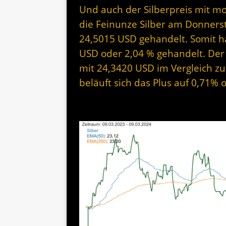
Und auch der Silberpreis mit m
die Feinunze Silber am Donners
24,5015 USD gehandelt. Somit ha
USD oder 2,04 % gehandelt. Der 
mit 24,3420 USD im Vergleich z
beläuft sich das Plus auf 0,71% 