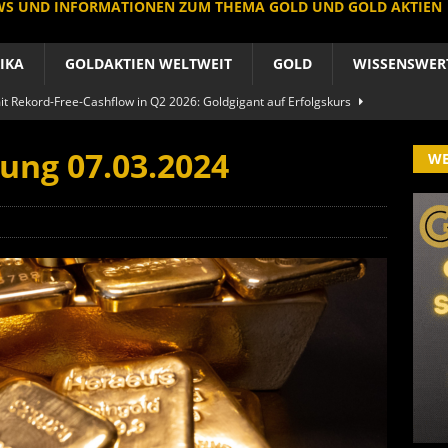
EWS UND INFORMATIONEN ZUM THEMA GOLD UND GOLD AKTIEN
IKA
GOLDAKTIEN WELTWEIT
GOLD
WISSENSWER
 Rekord-Free-Cashflow in Q2 2026: Goldgigant auf Erfolgskurs
A
ung 07.03.2024
W
produzent der Welt baut um: Newmont vor Befreiungsschlag
A
 im arktischen Härtetest: Feuer-Drama fordert neuen CEO heraus
RIKA
le Aktie: Umbau in Skandinavien nach Schweden-Deal
A
importe boomen nach Preissturz: Asien kauft physisch
GOLD