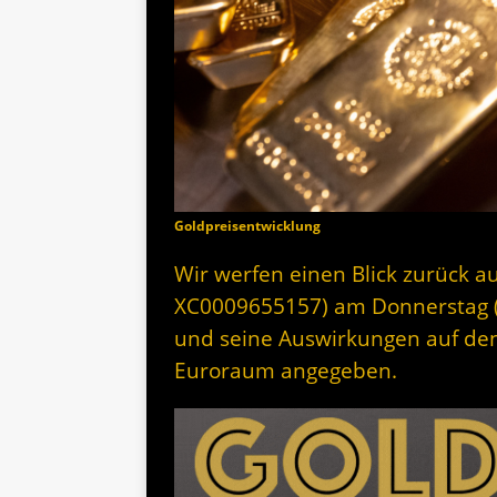
Goldpreisentwicklung
Wir werfen einen Blick zurück au
XC0009655157) am Donnerstag (
und seine Auswirkungen auf den
Euroraum angegeben.