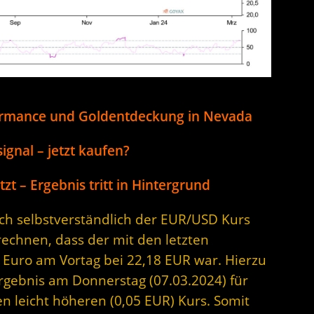
ormance und Goldentdeckung in Nevada
ignal – jetzt kaufen?
t – Ergebnis tritt in Hintergrund
sich selbstverständlich der EUR/USD Kurs
rechnen, dass der mit den letzten
 Euro am Vortag bei 22,18 EUR war. Hierzu
Ergebnis am Donnerstag (07.03.2024) für
en leicht höheren (0,05 EUR) Kurs. Somit