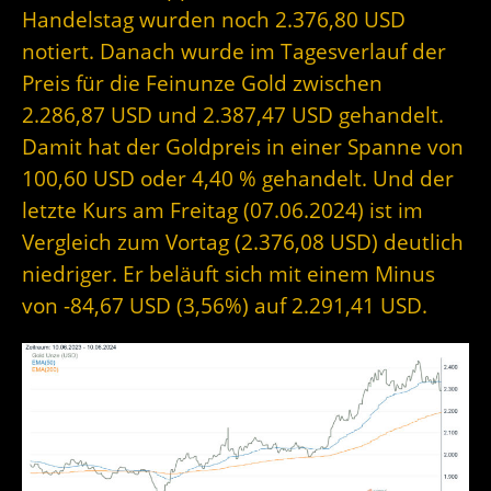
Handelstag wurden noch 2.376,80 USD
notiert. Danach wurde im Tagesverlauf der
Preis für die Feinunze Gold zwischen
2.286,87 USD und 2.387,47 USD gehandelt.
Damit hat der Goldpreis in einer Spanne von
100,60 USD oder 4,40 % gehandelt. Und der
letzte Kurs am Freitag (07.06.2024) ist im
Vergleich zum Vortag (2.376,08 USD) deutlich
niedriger. Er beläuft sich mit einem Minus
von -84,67 USD (3,56%) auf 2.291,41 USD.