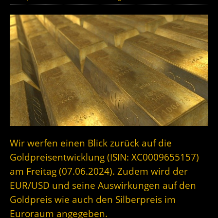
Wir werfen einen Blick zurück auf die
Goldpreisentwicklung (ISIN: XC0009655157)
am Freitag (07.06.2024). Zudem wird der
EUR/USD und seine Auswirkungen auf den
Goldpreis wie auch den Silberpreis im
Euroraum angegeben.