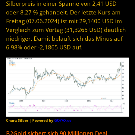
Silberpreis in einer Spanne von 2,41 USD
oder 8,27 % gehandelt. Der letzte Kurs am
Freitag (07.06.2024) ist mit 29,1400 USD im
Vergleich zum Vortag (31,3265 USD) deutlich
niedriger. Damit beläuft sich das Minus auf
6,98% oder -2,1865 USD auf.
Chart: Silber | Powered by
GOYAX.de
B2Gold sichert sich 90 Millionen Deal