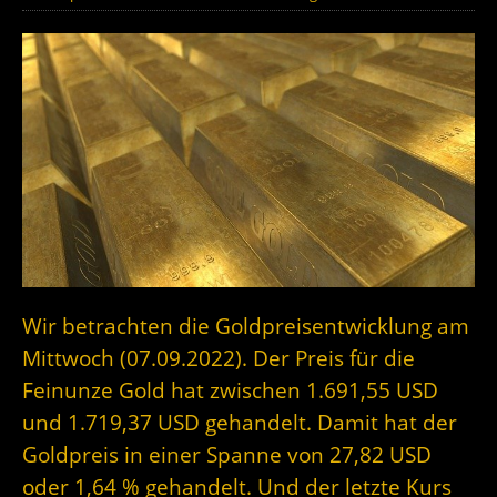
Wir betrachten die Goldpreisentwicklung am
Mittwoch (07.09.2022). Der Preis für die
Feinunze Gold hat zwischen 1.691,55 USD
und 1.719,37 USD gehandelt. Damit hat der
Goldpreis in einer Spanne von 27,82 USD
oder 1,64 % gehandelt. Und der letzte Kurs