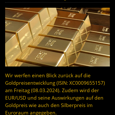
Wir werfen einen Blick zurück auf die
Goldpreisentwicklung (ISIN: XC0009655157)
am Freitag (08.03.2024). Zudem wird der
EUR/USD und seine Auswirkungen auf den
Goldpreis wie auch den Silberpreis im
Euroraum angegeben.