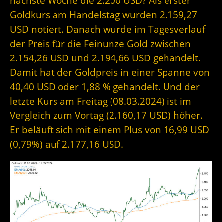
nächste Woche die 2.200 USD? Als erster
Goldkurs am Handelstag wurden 2.159,27
USD notiert. Danach wurde im Tagesverlauf
der Preis für die Feinunze Gold zwischen
2.154,26 USD und 2.194,66 USD gehandelt.
Damit hat der Goldpreis in einer Spanne von
40,40 USD oder 1,88 % gehandelt. Und der
letzte Kurs am Freitag (08.03.2024) ist im
Vergleich zum Vortag (2.160,17 USD) höher.
Er beläuft sich mit einem Plus von 16,99 USD
(0,79%) auf 2.177,16 USD.