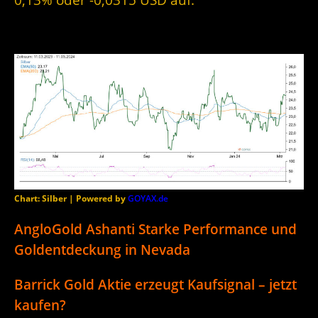
Chart: Silber | Powered by
GOYAX.de
AngloGold Ashanti Starke Performance und
Goldentdeckung in Nevada
Barrick Gold Aktie erzeugt Kaufsignal – jetzt
kaufen?