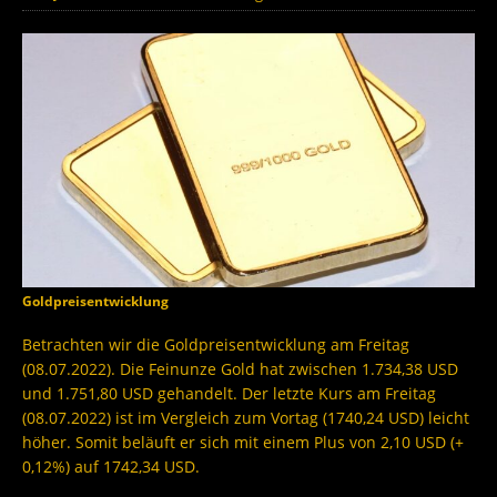
Goldpreisentwicklung
Betrachten wir die Goldpreisentwicklung am Freitag
(08.07.2022). Die Feinunze Gold hat zwischen 1.734,38 USD
und 1.751,80 USD gehandelt. Der letzte Kurs am Freitag
(08.07.2022) ist im Vergleich zum Vortag (1740,24 USD) leicht
höher. Somit beläuft er sich mit einem Plus von 2,10 USD (+
0,12%) auf 1742,34 USD.