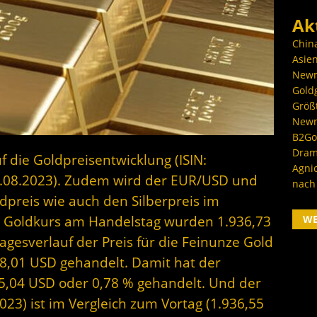
Ak
Chin
Asien
Newm
Goldg
Größ
Newm
B2Gol
Dram
f die Goldpreisentwicklung (ISIN:
Agni
.08.2023). Zudem wird der EUR/USD und
nach
dpreis wie auch den Silberpreis im
W
r Goldkurs am Handelstag wurden 1.936,73
gesverlauf der Preis für die Feinunze Gold
8,01 USD gehandelt. Damit hat der
15,04 USD oder 0,78 % gehandelt. Und der
023) ist im Vergleich zum Vortag (1.936,55