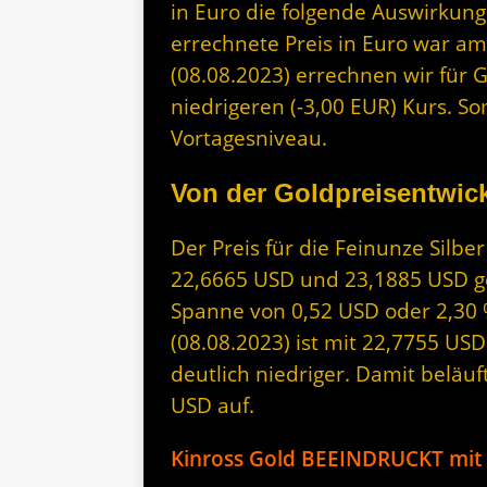
in Euro die folgende Auswirkung
errechnete Preis in Euro war am
(08.08.2023) errechnen wir für G
niedrigeren (-3,00 EUR) Kurs. So
Vortagesniveau.
Von der Goldpreisentwick
Der Preis für die Feinunze Silbe
22,6665 USD und 23,1885 USD geh
Spanne von 0,52 USD oder 2,30 
(08.08.2023) ist mit 22,7755 US
deutlich niedriger. Damit beläuf
USD auf.
Kinross Gold BEEINDRUCKT mit 