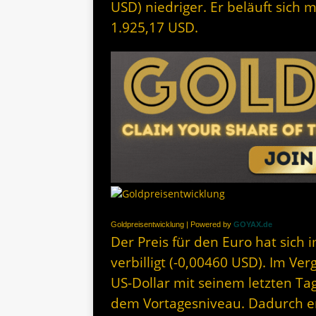
USD) niedriger. Er beläuft sich 
1.925,17 USD.
Goldpreisentwicklung | Powered by
GOYAX.de
Der Preis für den Euro hat sich 
verbilligt (-0,00460 USD). Im Ve
US-Dollar mit seinem letzten Ta
dem Vortagesniveau. Dadurch erg