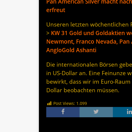
Pan American Silver macht nac
erfreut
Unseren letzten wöchentlichen Rü
>
KW 31 Gold und Goldaktien wei
Newmont, Franco Nevada, Pan A
AngloGold Ashanti
Die internationalen Börsen gebe
in US-Dollar an. Eine Feinunze w
bewirkt, dass wir im Euro-Raum
Dollar beobachten müssen.
Post Views:
1.099