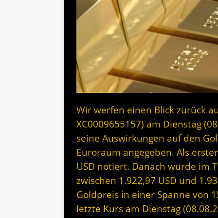
Wir werfen einen Blick zurück au
XC0009655157) am Dienstag (08
seine Auswirkungen auf den Gol
Euroraum angegeben. Als erste
USD notiert. Danach wurde im Ta
zwischen 1.922,97 USD und 1.93
Goldpreis in einer Spanne von 
letzte Kurs am Dienstag (08.08.2