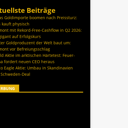
tuellste Beiträge
as Goldimporte boomen nach Preissturz:
 kauft physisch
ont mit Rekord-Free-Cashflow in Q2 2026:
igant auf Erfolgskurs
ter Goldproduzent der Welt baut um:
ont vor Befreiungsschlag
d Aktie im arktischen Härtetest: Feuer-
a fordert neuen CEO heraus
co Eagle Aktie: Umbau in Skandinavien
 Schweden-Deal
ERBUNG