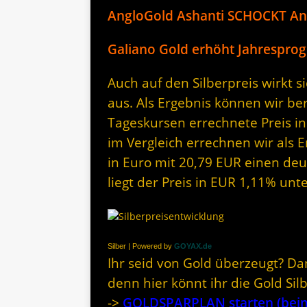
AngloGold Ashanti SCHOCKT Anl
Galiano Gold erhöht Jahresprogn
Auch auf den Silberpreis wirkt 
aus. Als Ergebnis können wir be
Tageskursen errechnete Preis in
im Vergleich errechnen wir als E
in Euro mit 20,79 EUR einen deut
liegt der Preis in EUR 1,11% un
Silber | Powered by
GOYAX.de
Ihr seid von Gold überzeugt? Da
denn hier könnt ihr die Gold Si
->
GOLDSPARPLAN starten (beim 