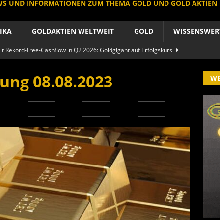
EWS UND INFORMATIONEN ZUM THEMA GOLD UND GOLD AKTIEN
IKA
GOLDAKTIEN WELTWEIT
GOLD
WISSENSWER
 Rekord-Free-Cashflow in Q2 2026: Goldgigant auf Erfolgskurs
A
ung 08.08.2023
W
produzent der Welt baut um: Newmont vor Befreiungsschlag
A
 im arktischen Härtetest: Feuer-Drama fordert neuen CEO heraus
RIKA
le Aktie: Umbau in Skandinavien nach Schweden-Deal
A
importe boomen nach Preissturz: Asien kauft physisch
GOLD