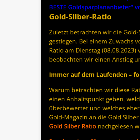
BESTE Goldsparplananbieter“
Gold-Silber-Ratio
Zuletzt betrachten wir die Gold-Si
gestiegen. Bei einem Zuwachs vo
Ratio am Dienstag (08.08.2023) 
beobachten wir einen Anstieg u
Immer auf dem Laufenden – fol
Warum betrachten wir diese Rati
einen Anhaltspunkt geben, welc
überbewertet und welches eher 
Gold-Magazin an die Gold Silber
Gold Silber Ratio
nachgelesen w