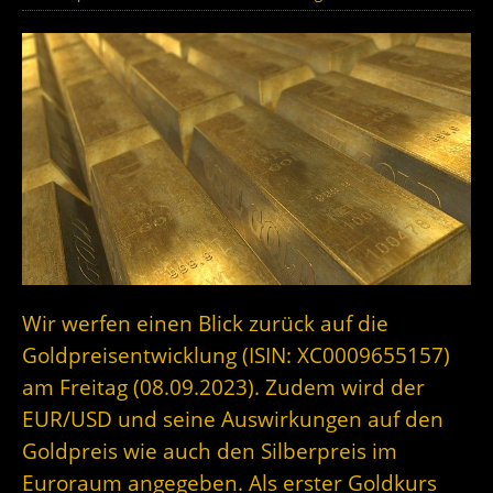
Wir werfen einen Blick zurück auf die
Goldpreisentwicklung (ISIN: XC0009655157)
am Freitag (08.09.2023). Zudem wird der
EUR/USD und seine Auswirkungen auf den
Goldpreis wie auch den Silberpreis im
Euroraum angegeben. Als erster Goldkurs