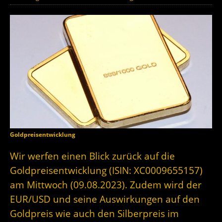
Goldpreisentwicklung
Wir werfen einen Blick zurück auf die
Goldpreisentwicklung (ISIN: XC0009655157)
am Mittwoch (09.08.2023). Zudem wird der
EUR/USD und seine Auswirkungen auf den
Goldpreis wie auch den Silberpreis im