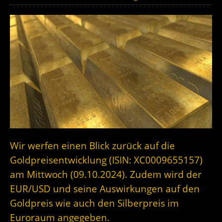
Wir werfen einen Blick zurück auf die
Goldpreisentwicklung (ISIN: XC0009655157)
am Mittwoch (09.10.2024). Zudem wird der
EUR/USD und seine Auswirkungen auf den
Goldpreis wie auch den Silberpreis im
Euroraum angegeben.