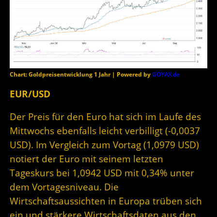
Chart: Goldpreisentwicklung 1 Jahr | Powered by
GOYAX.de
EUR/USD
Der Preis für den Euro hat sich im Laufe des
Mittwochs ebenfalls leicht verbilligt (-0,0037
USD). Im Vergleich zum Vortag (1,0979 USD)
notiert der Euro mit seinem letzten
Tageskurs bei 1,0942 USD mit 0,34% unter
dem Vortagesniveau. Die
Wirtschaftsaussichten in Europa trüben sich
ein und stärkere Wirtschaftsdaten aus den