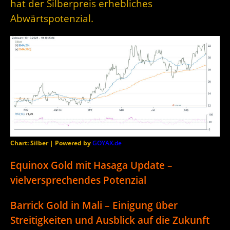
hat der Silberpreis erhebliches
Abwärtspotenzial.
Chart: Silber | Powered by
GOYAX.de
Equinox Gold mit Hasaga Update –
vielversprechendes Potenzial
Barrick Gold in Mali – Einigung über
Streitigkeiten und Ausblick auf die Zukunft