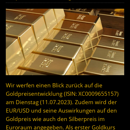
Wir werfen einen Blick zurück auf die
Goldpreisentwicklung (ISIN: XC0009655157)
am Dienstag (11.07.2023). Zudem wird der
EUR/USD und seine Auswirkungen auf den
Goldpreis wie auch den Silberpreis im
Euroraum angegeben. Als erster Goldkurs