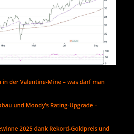
n in der Valentine-Mine – was darf man
bbau und Moody’s Rating-Upgrade –
winne 2025 dank Rekord-Goldpreis und