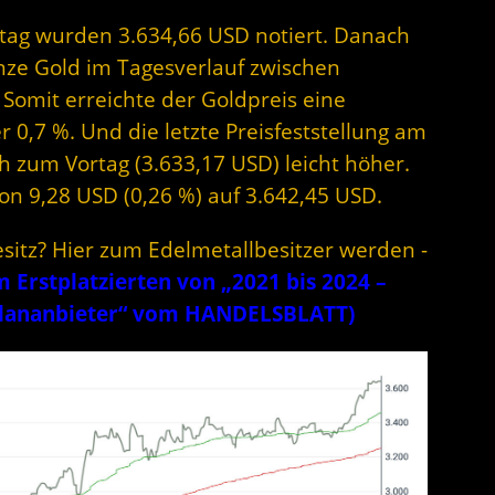
stag wurden 3.634,66 USD notiert. Danach
unze Gold im Tagesverlauf zwischen
Somit erreichte der Goldpreis eine
0,7 %. Und die letzte Preisfeststellung am
ich zum Vortag (3.633,17 USD) leicht höher.
von 9,28 USD (0,26 %) auf 3.642,45 USD.
esitz? Hier zum Edelmetallbesitzer werden -
Erstplatzierten von „2021 bis 2024 –
plananbieter“ vom HANDELSBLATT)