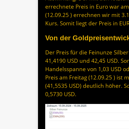
errechnete Preis in Euro war am
(12.09.25 ) errechnen wir mit 3.
Kurs. Somit liegt der Preis in 
Von der Goldpreisentwick
Der Preis für die Feinunze Silbe
41,4190 USD und 42,45 USD. Somi
Handelsspanne von 1,03 USD ode
Preis am Freitag (12.09.25 ) ist
(41,5535 USD) deutlich höher. So
0,5730 USD.