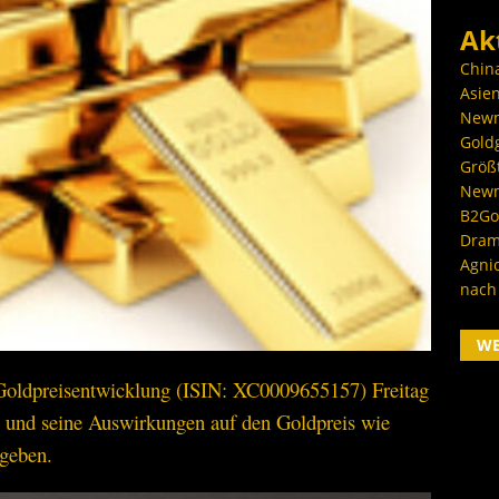
Ak
Chin
Asien
Newm
Goldg
Größ
Newm
B2Gol
Dram
Agni
nach
W
 Goldpreisentwicklung (ISIN: XC0009655157) Freitag
und seine Auswirkungen auf den Goldpreis wie
geben.