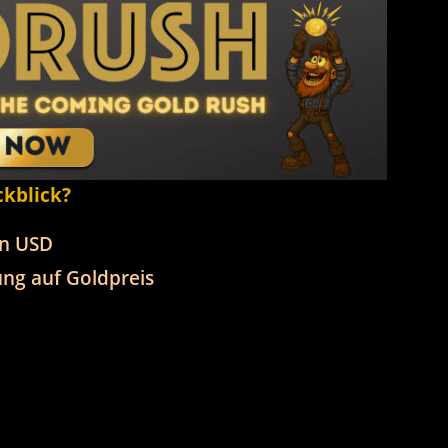
ckblick?
in USD
ng auf Goldpreis