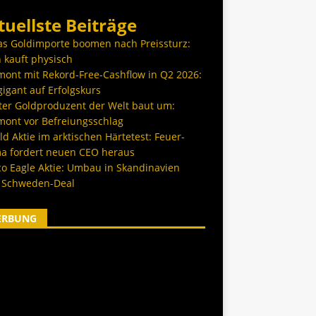
tuellste Beiträge
as Goldimporte boomen nach Preissturz:
 kauft physisch
ont mit Rekord-Free-Cashflow in Q2 2026:
igant auf Erfolgskurs
ter Goldproduzent der Welt baut um:
ont vor Befreiungsschlag
d Aktie im arktischen Härtetest: Feuer-
a fordert neuen CEO heraus
co Eagle Aktie: Umbau in Skandinavien
 Schweden-Deal
ERBUNG