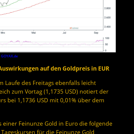
y
GOYAX.de
 Auswirkungen auf den Goldpreis in EUR
m Laufe des Freitags ebenfalls leicht
eich zum Vortag (1,1735 USD) notiert der
urs bei 1,1736 USD mit 0,01% über dem
s einer Feinunze Gold in Euro die folgende
 Tageskursen für die Feinunze Gold