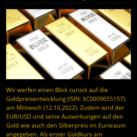
Wir werfen einen Blick zurück auf die
Goldpreisentwicklung (ISIN: XC0009655157)
am Mittwoch (12.10.2022). Zudem wird der
EUR/USD und seine Auswirkungen auf den
Gold wie auch den Silberpreis im Euroraum
angegeben. Als erster Goldkurs am