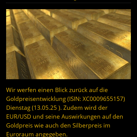
Wir werfen einen Blick zurück auf die
Goldpreisentwicklung (ISIN: XC0009655157)
Dienstag (13.05.25 ). Zudem wird der
EUR/USD und seine Auswirkungen auf den
Goldpreis wie auch den Silberpreis im
Euroraum angegeben.