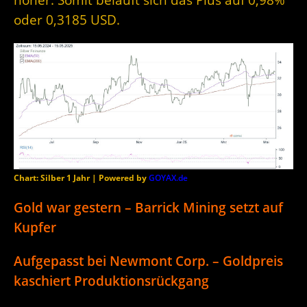
oder 0,3185 USD.
Chart: Silber 1 Jahr | Powered by
GOYAX.de
Gold war gestern – Barrick Mining setzt auf
Kupfer
Aufgepasst bei Newmont Corp. – Goldpreis
kaschiert Produktionsrückgang