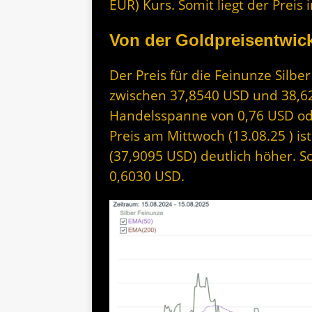
EUR) Kurs. Somit liegt der Prei
Von der Goldpreisentwick
Der Preis für die Feinunze Silbe
zwischen 37,8540 USD und 38,62 
Handelsspanne von 0,76 USD ode
Preis am Mittwoch (13.08.25 ) i
(37,9095 USD) deutlich höher. So
0,6030 USD.