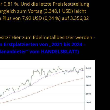
0,81 %. Und die letzte Preisfeststellung
ergleich zum Vortag (3.348,1 USD) leicht
m Plus von 7,92 USD (0,24 %) auf 3.356,02
esitz? Hier zum Edelmetallbesitzer werden -
Erstplatzierten von „2021 bis 2024 –
plananbieter“ vom HANDELSBLATT)