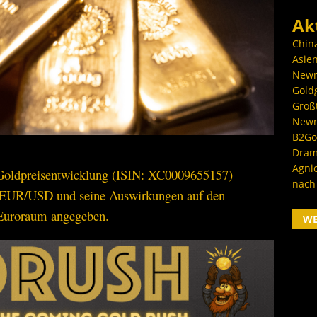
Ak
Chin
Asien
Newm
Goldg
Größ
Newm
B2Gol
Dram
Agni
 Goldpreisentwicklung (ISIN: XC0009655157)
nach
r EUR/USD und seine Auswirkungen auf den
 Euroraum angegeben.
W