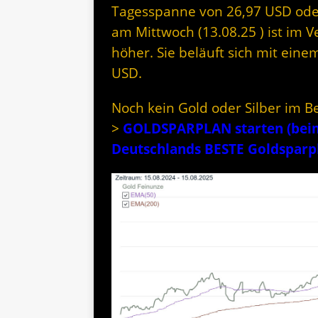
Tagesspanne von 26,97 USD oder 
am Mittwoch (13.08.25 ) ist im V
höher. Sie beläuft sich mit eine
USD.
Noch kein Gold oder Silber im B
>
GOLDSPARPLAN starten (beim 
Deutschlands BESTE Goldspar