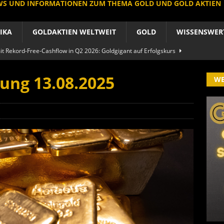
EWS UND INFORMATIONEN ZUM THEMA GOLD UND GOLD AKTIEN
IKA
GOLDAKTIEN WELTWEIT
GOLD
WISSENSWER
 Rekord-Free-Cashflow in Q2 2026: Goldgigant auf Erfolgskurs
A
ung 13.08.2025
W
produzent der Welt baut um: Newmont vor Befreiungsschlag
A
 im arktischen Härtetest: Feuer-Drama fordert neuen CEO heraus
RIKA
le Aktie: Umbau in Skandinavien nach Schweden-Deal
A
importe boomen nach Preissturz: Asien kauft physisch
GOLD