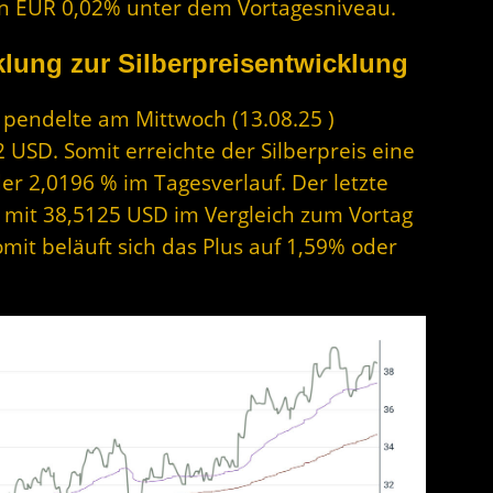
s in EUR 0,02% unter dem Vortagesniveau.
lung zur Silberpreisentwicklung
r pendelte am Mittwoch (13.08.25 )
USD. Somit erreichte der Silberpreis eine
r 2,0196 % im Tagesverlauf. Der letzte
st mit 38,5125 USD im Vergleich zum Vortag
mit beläuft sich das Plus auf 1,59% oder