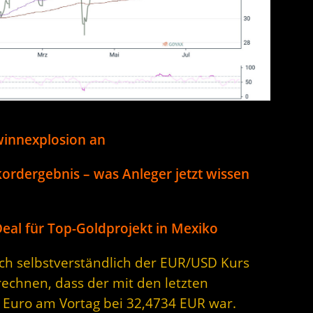
ewinnexplosion an
kordergebnis – was Anleger jetzt wissen
-Deal für Top-Goldprojekt in Mexiko
sich selbstverständlich der EUR/USD Kurs
rechnen, dass der mit den letzten
n Euro am Vortag bei 32,4734 EUR war.