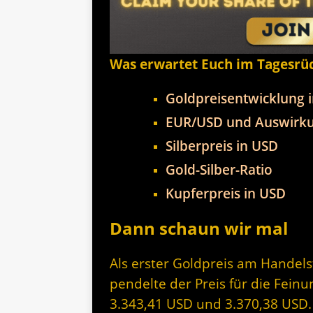
Was erwartet Euch im Tagesrü
Goldpreisentwicklung 
EUR/USD und Auswirku
Silberpreis in USD
Gold-Silber-Ratio
Kupferpreis in USD
Dann schaun wir mal
Als erster Goldpreis am Handel
pendelte der Preis für die Fein
3.343,41 USD und 3.370,38 USD. 