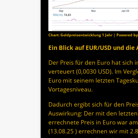
Chart: Goldpreisentwicklung 1 Jahr | Powered b
Ein Blick auf EUR/USD und die
Der Preis für den Euro hat sich 
verteuert (0,0030 USD). Im Vergl
Euro mit seinem letzten Tagesk
Vortagesniveau.
Dadurch ergibt sich für den Prei
Auswirkung: Der mit den letzten
errechnete Preis in Euro war am
(13.08.25 ) errechnen wir mit 2.