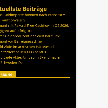
tuellste Beiträge
as Goldimporte boomen nach Preissturz:
 kauft physisch
ont mit Rekord-Free-Cashflow in Q2 2026:
igant auf Erfolgskurs
ter Goldproduzent der Welt baut um:
ont vor Befreiungsschlag
d Aktie im arktischen Härtetest: Feuer-
a fordert neuen CEO heraus
co Eagle Aktie: Umbau in Skandinavien
 Schweden-Deal
ERBUNG