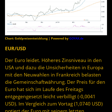
Chart: Goldpreisentwicklung | Powered by
GOYAX.de
EUR/USD
Der Euro leidet. Höheres Zinsniveau in den
USA und dazu die Unsicherheiten in Europa
mit den Neuwahlen in Frankreich belasten
die Gemeinschaftwährung. Der Preis für den
Euro hat sich im Laufe des Freitags
entgegengesetzt leicht verbilligt (-0,0041
USD). Im Vergleich zum Vortag (1,0740 USD)
notiert der Euro mit seinem letzten