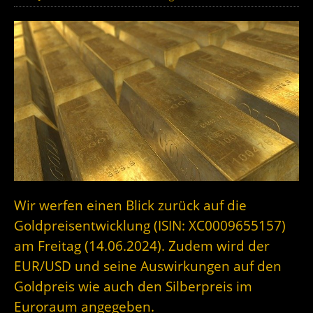
Wir werfen einen Blick zurück auf die
Goldpreisentwicklung (ISIN: XC0009655157)
am Freitag (14.06.2024). Zudem wird der
EUR/USD und seine Auswirkungen auf den
Goldpreis wie auch den Silberpreis im
Euroraum angegeben.