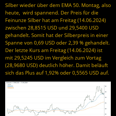
Silber wieder über dem EMA 50. Montag, also
heute, wird spannend. Der Preis für die
Feinunze Silber hat am Freitag (14.06.2024)
zwischen 28,8515 USD und 29,5400 USD
gehandelt. Somit hat der Silberpreis in einer
Spanne von 0,69 USD oder 2,39 % gehandelt.
Der letzte Kurs am Freitag (14.06.2024) ist
mit 29,5245 USD im Vergleich zum Vortag
(28,9680 USD) deutlich höher. Damit beläuft
sich das Plus auf 1,92% oder 0,5565 USD auf.