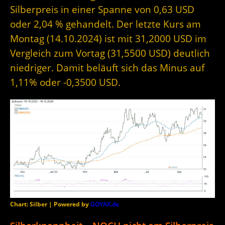
Silberpreis in einer Spanne von 0,63 USD
oder 2,04 % gehandelt. Der letzte Kurs am
Montag (14.10.2024) ist mit 31,2000 USD im
Vergleich zum Vortag (31,5500 USD) deutlich
niedriger. Damit beläuft sich das Minus auf
1,11% oder -0,3500 USD.
Chart: Silber | Powered by
GOYAX.de