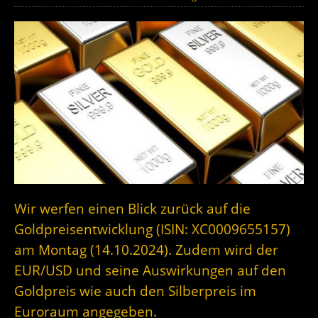
Wir werfen einen Blick zurück auf die
Goldpreisentwicklung (ISIN: XC0009655157)
am Montag (14.10.2024). Zudem wird der
EUR/USD und seine Auswirkungen auf den
Goldpreis wie auch den Silberpreis im
Euroraum angegeben.