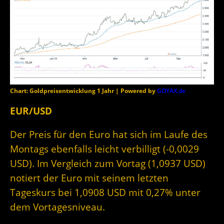
Chart: Goldpreisentwicklung 1 Jahr | Powered by
GOYAX.de
EUR/USD
Der Preis für den Euro hat sich im Laufe des
Montags ebenfalls leicht verbilligt (-0,0029
USD). Im Vergleich zum Vortag (1,0937 USD)
notiert der Euro mit seinem letzten
Tageskurs bei 1,0908 USD mit 0,27% unter
dem Vortagesniveau.