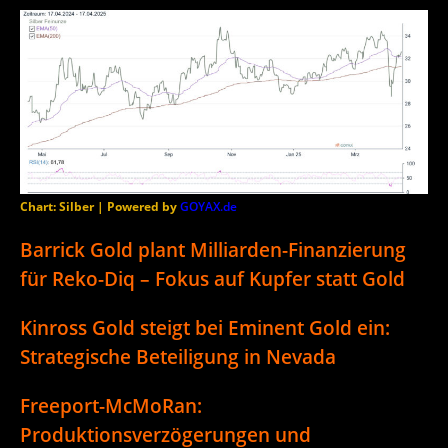
Chart: Silber | Powered by
GOYAX.de
Barrick Gold plant Milliarden-Finanzierung
für Reko-Diq – Fokus auf Kupfer statt Gold
Kinross Gold steigt bei Eminent Gold ein:
Strategische Beteiligung in Nevada
Freeport-McMoRan:
Produktionsverzögerungen und