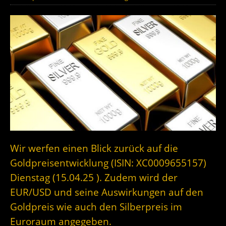
Wir werfen einen Blick zurück auf die
Goldpreisentwicklung (ISIN: XC0009655157)
Dienstag (15.04.25 ). Zudem wird der
EUR/USD und seine Auswirkungen auf den
Goldpreis wie auch den Silberpreis im
Euroraum angegeben.