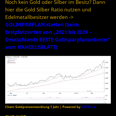
Noch kein Gold oder Silber im Besitz? Dann
hier die Gold Silber Ratio nutzen und
Edelmetallbesitzer werden ->
GOLDSPARPLAN starten (beim
Erstplatzierten von „2021 bis 2024 –
Deutschlands BESTE Goldsparplananbieter“
vom HANDELSBLATT)
Chart: Goldpreisentwicklung 1 Jahr | Powered by
GOYAX.de