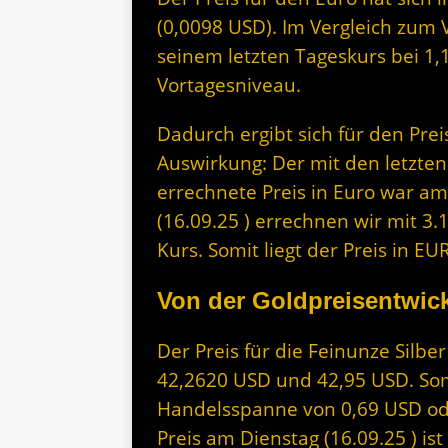
(0,0098 USD). Im Vergleich zum 
seinem letzten Tageskurs bei 1
Vortagesniveau.
Dadurch ergibt sich für den Prei
Auswirkung: Der mit den letzten
errechnete Preis in Euro war am
(16.09.25 ) errechnen wir mit 3.
Kurs. Somit liegt der Preis in 
Von der Goldpreisentwick
Der Preis für die Feinunze Silbe
42,2620 USD und 42,95 USD. Somi
Handelsspanne von 0,69 USD ode
Preis am Dienstag (16.09.25 ) is