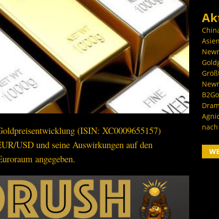
Ak
Chin
Asien
Newm
Goldg
Größ
Newm
B2Gol
Dram
Agni
nach
 Goldpreisentwicklung (ISIN: XC0009655157)
 EUR/USD und seine Auswirkungen auf den
W
 Euroraum angegeben.