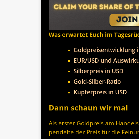
Was erwartet Euch im Tagesrü
Goldpreisentwicklung 
EUR/USD und Auswirku
Silberpreis in USD
Gold-Silber-Ratio
Kupferpreis in USD
Dann schaun wir mal
Als erster Goldpreis am Handel
pendelte der Preis für die Fein