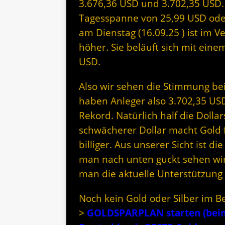
3.676,36 USD und 3.702,35 USD. 
Tagesspanne von 25,99 USD oder 
am Dienstag (16.09.25 ) ist im V
höher. Sie beläuft sich mit eine
USD.
Also wir sehen die Stimmung beim
haben Anleger also 3.702,35 USD
Rekord. Natürlich half die Doll
schwächerer Dollar macht Gold 
billiger. Aus unserer Sicht ist 
man nach unten guckt sehen wir
man die aktuelle Unterstützung 
Noch kein Gold oder Silber im B
>
GOLDSPARPLAN starten (beim 