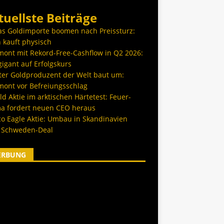
tuellste Beiträge
as Goldimporte boomen nach Preissturz:
 kauft physisch
ont mit Rekord-Free-Cashflow in Q2 2026:
igant auf Erfolgskurs
ter Goldproduzent der Welt baut um:
ont vor Befreiungsschlag
d Aktie im arktischen Härtetest: Feuer-
a fordert neuen CEO heraus
co Eagle Aktie: Umbau in Skandinavien
 Schweden-Deal
ERBUNG