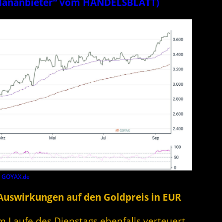
plananbieter“ vom HANDELSBLATT)
y
GOYAX.de
 Auswirkungen auf den Goldpreis in EUR
im Laufe des Dienstags ebenfalls verteuert