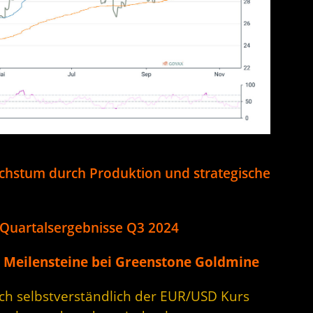
chstum durch Produktion und strategische
n Quartalsergebnisse Q3 2024
e Meilensteine bei Greenstone Goldmine
sich selbstverständlich der EUR/USD Kurs