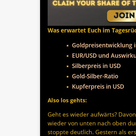
Was erwartet Euch im Tagesrü
Goldpreisentwicklung 
EUR/USD und Auswirku
Silberpreis in USD
Gold-Silber-Ratio
Kupferpreis in USD
Also los gehts:
Geht es wieder aufwärts? Davon
wieder von unten nach oben du
stoppte deutlich. Gestern als e