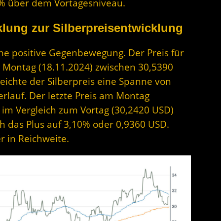
39% über dem Vortagesniveau.
lung zur Silberpreisentwicklung
ne positive Gegenbewegung. Der Preis für
m Montag (18.11.2024) zwischen 30,5390
ichte der Silberpreis eine Spanne von
rlauf. Der letzte Preis am Montag
D im Vergleich zum Vortag (30,2420 USD)
ch das Plus auf 3,10% oder 0,9360 USD.
 in Reichweite.