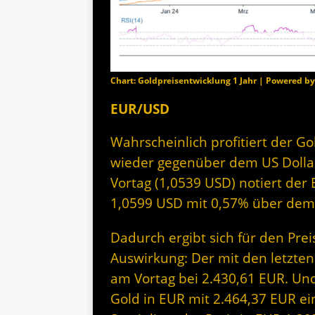
Chart: Goldpreisentwicklung 1 Jahr | Powered b
EUR/USD
Wahrscheinlich profitiert der Go
wieder gegenüber dem US Dollar 
Vortag (1,0539 USD) notiert der
1,0599 USD mit 0,57% über dem
Dadurch ergibt sich für den Prei
Auswirkung: Der mit den letzten
am Vortag bei 2.430,61 EUR. Und
Gold in EUR mit 2.464,37 EUR ei