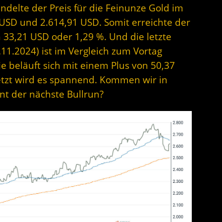
ndelte der Preis für die Feinunze Gold im
USD und 2.614,91 USD. Somit erreichte der
33,21 USD oder 1,29 %. Und die letzte
11.2024) ist im Vergleich zum Vortag
ie beläuft sich mit einem Plus von 50,37
Jetzt wird es spannend. Kommen wir in
nt der nächste Bullrun?