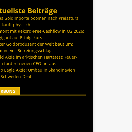
tuellste Beiträge
as Goldimporte boomen nach Preissturz:
 kauft physisch
ont mit Rekord-Free-Cashflow in Q2 2026:
igant auf Erfolgskurs
ter Goldproduzent der Welt baut um:
ont vor Befreiungsschlag
d Aktie im arktischen Härtetest: Feuer-
a fordert neuen CEO heraus
co Eagle Aktie: Umbau in Skandinavien
 Schweden-Deal
ERBUNG