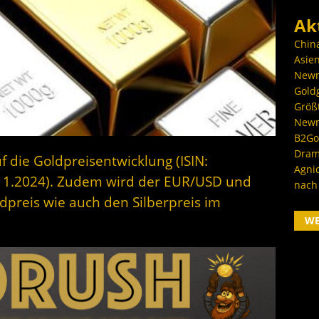
Ak
Chin
Asien
Newm
Goldg
Größ
Newm
B2Gol
Dram
f die Goldpreisentwicklung (ISIN:
Agni
11.2024). Zudem wird der EUR/USD und
nach
dpreis wie auch den Silberpreis im
W