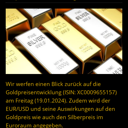
Wir werfen einen Blick zurück auf die
Goldpreisentwicklung (ISIN: XC0009655157)
am Freitag (19.01.2024). Zudem wird der
EUR/USD und seine Auswirkungen auf den
Goldpreis wie auch den Silberpreis im
Euroraum angegeben.