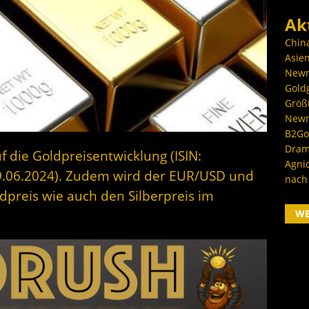
Ak
Chin
Asien
Newm
Goldg
Größ
Newm
B2Gol
Dram
f die Goldpreisentwicklung (ISIN:
Agni
.06.2024). Zudem wird der EUR/USD und
nach
dpreis wie auch den Silberpreis im
W