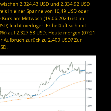
 zwischen 2.324,43 USD und 2.334,92 USD
reis in einer Spanne von 10,49 USD oder
e Kurs am Mittwoch (19.06.2024) ist im
D) leicht niedriger. Er beläuft sich mit
8%) auf 2.327,58 USD. Heute morgen (07:21
der Aufbruch zurück zu 2.400 USD? Zur
USD.