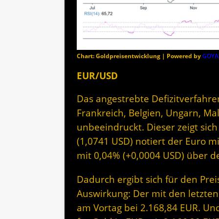
Chart: Goldpreisentwicklung | Powered by
GOYA
EUR/USD
Das angestrebte Defizitverfahre
Frankreich, Belgien, Ungarn, Mal
unbeeindruckt. Dieser zeigt sic
(1,0741 USD) notiert der Euro m
mit 0,04% (+0,0004 USD) über d
Dadurch ergibt sich für den Prei
Auswirkung: Der mit den letzten
am Vortag bei 2.168,84 EUR. Und