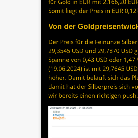
für Gold in EUR mit 2.166,20 EUR
Somit liegt der Preis in EUR 0,
Von der Goldpreisentwick
Der Preis für die Feinunze Silb
29,3545 USD und 29,7870 USD geh
Spanne von 0,43 USD oder 1,47 
(19.06.2024) ist mit 29,7645 US
höher. Damit beläuft sich das P
damit hat der Silberpreis sich
wir bereits einen richtigen push.