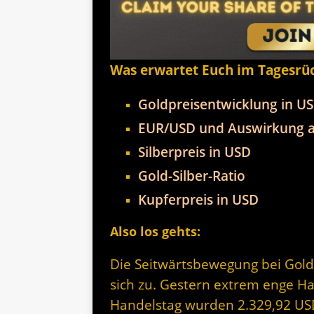
Was erwartet Euch im Tagesrü
Goldpreisentwicklung in U
EUR/USD und Auswirkung a
Silberpreis in USD
Gold-Silber-Ratio
Kupferpreis in USD
Also los gehts:
Die Seitwärtsbewegung bei Gold 
sich zu. Gestern extrem enge Ha
Handelstag wurden 2.329,92 USD