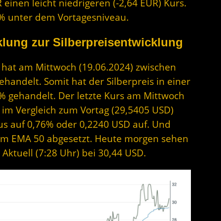
 einen leicht niedrigeren (-2,64 EUR) Kurs.
12% unter dem Vortagesniveau.
lung zur Silberpreisentwicklung
er hat am Mittwoch (19.06.2024) zwischen
andelt. Somit hat der Silberpreis in einer
% gehandelt. Der letzte Kurs am Mittwoch
D im Vergleich zum Vortag (29,5405 USD)
lus auf 0,76% oder 0,2240 USD auf. Und
 vom EMA 50 abgesetzt. Heute morgen sehen
 Aktuell (7:28 Uhr) bei 30,44 USD.