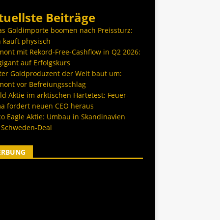
tuellste Beiträge
as Goldimporte boomen nach Preissturz:
 kauft physisch
ont mit Rekord-Free-Cashflow in Q2 2026:
igant auf Erfolgskurs
ter Goldproduzent der Welt baut um:
ont vor Befreiungsschlag
d Aktie im arktischen Härtetest: Feuer-
a fordert neuen CEO heraus
co Eagle Aktie: Umbau in Skandinavien
 Schweden-Deal
ERBUNG