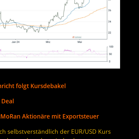
richt folgt Kursdebakel
 Deal
cMoRan Aktionäre mit Exportsteuer
sich selbstverständlich der EUR/USD Kurs