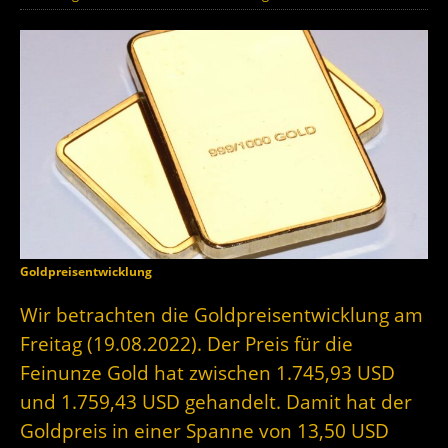
Goldpreisentwicklung
Wir betrachten die Goldpreisentwicklung am
Freitag (19.08.2022). Der Preis für die
Feinunze Gold hat zwischen 1.745,93 USD
und 1.759,43 USD gehandelt. Damit hat der
Goldpreis in einer Spanne von 13,50 USD