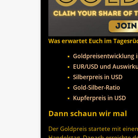
Was erwartet Euch im Tagesrü
Goldpreisentwicklung 
EUR/USD und Auswirku
Silberpreis in USD
Gold-Silber-Ratio
Kupferpreis in USD
Dann schaun wir mal
Der Goldpreis startete mit eine
Handelstag. Danach erreichte de