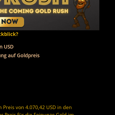
ckblick?
in USD
ng auf Goldpreis
m Preis von 4.070,42 USD in den
r Preis für die Feinunze Gold im