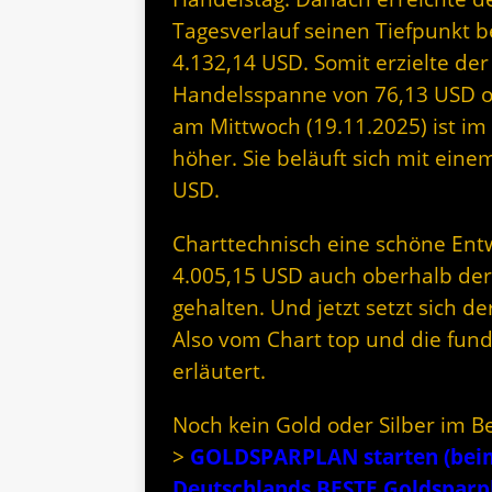
Tagesverlauf seinen Tiefpunkt b
4.132,14 USD. Somit erzielte der
Handelsspanne von 76,13 USD ode
am Mittwoch (19.11.2025) ist im 
höher. Sie beläuft sich mit eine
USD.
Charttechnisch eine schöne Entw
4.005,15 USD auch oberhalb der
gehalten. Und jetzt setzt sich d
Also vom Chart top und die fun
erläutert.
Noch kein Gold oder Silber im B
>
GOLDSPARPLAN starten (beim 
Deutschlands BESTE Goldspar