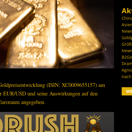
Ak
Chin
Asien
Newm
Goldg
Größ
Newm
B2Gol
Dram
Agni
nach
e Goldpreisentwicklung (ISIN: XC0009655157) am
W
er EUR/USD und seine Auswirkungen auf den
 Euroraum angegeben.