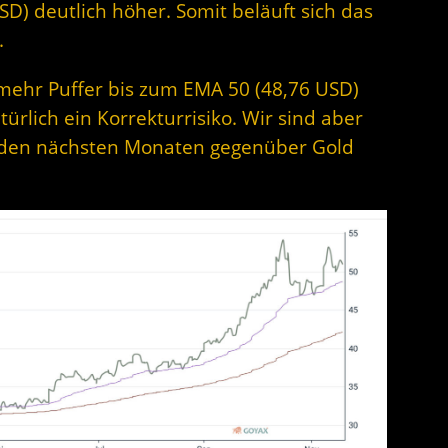
SD) deutlich höher. Somit beläuft sich das
.
 mehr Puffer bis zum EMA 50 (48,76 USD)
türlich ein Korrekturrisiko. Wir sind aber
n den nächsten Monaten gegenüber Gold