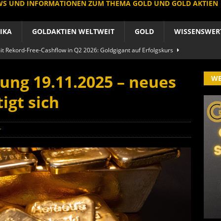
EWS UND INFORMATIONEN ZUM THEMA GOLD UND GOLD AKTIEN
IKA
GOLDAKTIEN WELTWEIT
GOLD
WISSENSWER
 Rekord-Free-Cashflow in Q2 2026: Goldgigant auf Erfolgskurs
A
ung 19.11.2025 – neues
W
produzent der Welt baut um: Newmont vor Befreiungsschlag
igt sich
A
 im arktischen Härtetest: Feuer-Drama fordert neuen CEO heraus
r
RIKA
le Aktie: Umbau in Skandinavien nach Schweden-Deal
A
importe boomen nach Preissturz: Asien kauft physisch
GOLD