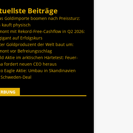
tuellste Beiträge
as Goldimporte boomen nach Preissturz:
 kauft physisch
ont mit Rekord-Free-Cashflow in Q2 2026:
igant auf Erfolgskurs
ter Goldproduzent der Welt baut um:
ont vor Befreiungsschlag
d Aktie im arktischen Härtetest: Feuer-
a fordert neuen CEO heraus
co Eagle Aktie: Umbau in Skandinavien
 Schweden-Deal
ERBUNG