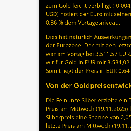
zum Gold leicht verbilligt (-0,0
USD) notiert der Euro mit seine
0,36 % dem Vortagesniveau.
Dies hat natürlich Auswirkungen
der Eurozone. Der mit den letzt
war am Vortag bei 3.511,57 EUR
wir für Gold in EUR mit 3.534,0
Somit liegt der Preis in EUR 0,
Von der Goldpreisentwick
Die Feinunze Silber erzielte ein
Preis am Mittwoch (19.11.2025) 
Silberpreis eine Spanne von 2,0
letzte Preis am Mittwoch (19.11