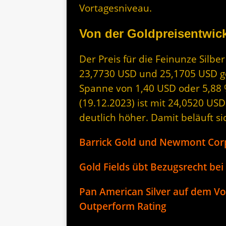
Vortagesniveau.
Von der Goldpreisentwick
Der Preis für die Feinunze Silbe
23,7730 USD und 25,1705 USD geh
Spanne von 1,40 USD oder 5,88 
(19.12.2023) ist mit 24,0520 US
deutlich höher. Damit beläuft si
Barrick Gold und Newmont Corp.
Gold Fields übt Bezugsrecht be
Pan American Silver auf dem Vo
Outperform Rating