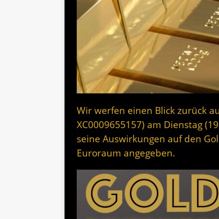
Wir werfen einen Blick zurück au
XC0009655157) am Dienstag (19
seine Auswirkungen auf den Gol
Euroraum angegeben.