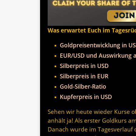
Was erwartet Euch im Tagesrü
Goldpreisentwicklung in U
EUR/USD und Auswirkung a
Silberpreis in USD
Silberpreis in EUR
Gold-Silber-Ratio
Kupferpreis in USD
Sehen wir heute wieder Kurse 
anhält ja! Als erster Goldkurs 
Danach wurde im Tagesverlauf d