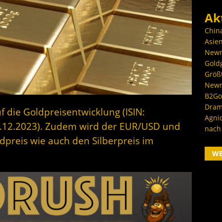
Ak
Chin
Asien
Newm
Goldg
Größ
Newm
B2Gol
Dram
f die Goldpreisentwicklung (ISIN:
Agni
.12.2023). Zudem wird der EUR/USD und
nach
dpreis wie auch den Silberpreis im
W