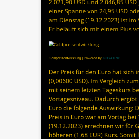
2.021,90 USD und 2.046,85 USD 
einer Spanne von 24,95 USD oder
am Dienstag (19.12.2023) ist im
Er beläuft sich mit einem Plus v
Goldpreisentwicklung | Powered by
GOYAX.de
Der Preis für den Euro hat sich 
(0,00600 USD). Im Vergleich zum
mit seinem letzten Tageskurs b
Vortagesniveau. Dadurch ergibt s
Euro die folgende Auswirkung: 
Preis in Euro war am Vortag bei
(19.12.2023) errechnen wir für G
höheren (1,68 EUR) Kurs. Somit 