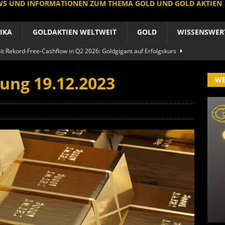
EWS UND INFORMATIONEN ZUM THEMA GOLD UND GOLD AKTIEN
IKA
GOLDAKTIEN WELTWEIT
GOLD
WISSENSWER
 Rekord-Free-Cashflow in Q2 2026: Goldgigant auf Erfolgskurs
A
ung 19.12.2023
W
produzent der Welt baut um: Newmont vor Befreiungsschlag
A
 im arktischen Härtetest: Feuer-Drama fordert neuen CEO heraus
RIKA
le Aktie: Umbau in Skandinavien nach Schweden-Deal
A
importe boomen nach Preissturz: Asien kauft physisch
GOLD