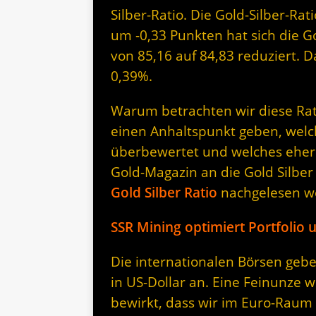
Silber-Ratio. Die Gold-Silber-Rat
um -0,33 Punkten hat sich die G
von 85,16 auf 84,83 reduziert.
0,39%.
Warum betrachten wir diese Rati
einen Anhaltspunkt geben, welc
überbewertet und welches eher 
Gold-Magazin an die Gold Silber
Gold Silber Ratio
nachgelesen w
SSR Mining optimiert Portfolio
Die internationalen Börsen gebe
in US-Dollar an. Eine Feinunze w
bewirkt, dass wir im Euro-Raum