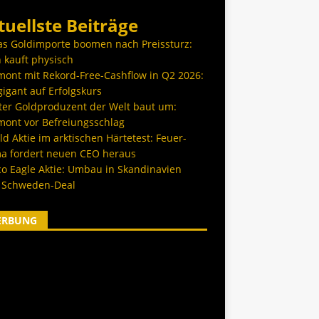
tuellste Beiträge
as Goldimporte boomen nach Preissturz:
 kauft physisch
ont mit Rekord-Free-Cashflow in Q2 2026:
igant auf Erfolgskurs
ter Goldproduzent der Welt baut um:
ont vor Befreiungsschlag
d Aktie im arktischen Härtetest: Feuer-
a fordert neuen CEO heraus
co Eagle Aktie: Umbau in Skandinavien
 Schweden-Deal
ERBUNG