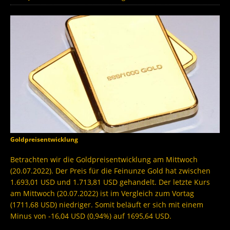
Goldpreisentwicklung
Betrachten wir die Goldpreisentwicklung am Mittwoch
(20.07.2022). Der Preis für die Feinunze Gold hat zwischen
1.693,01 USD und 1.713,81 USD gehandelt. Der letzte Kurs
am Mittwoch (20.07.2022) ist im Vergleich zum Vortag
(1711,68 USD) niedriger. Somit beläuft er sich mit einem
Minus von -16,04 USD (0,94%) auf 1695,64 USD.