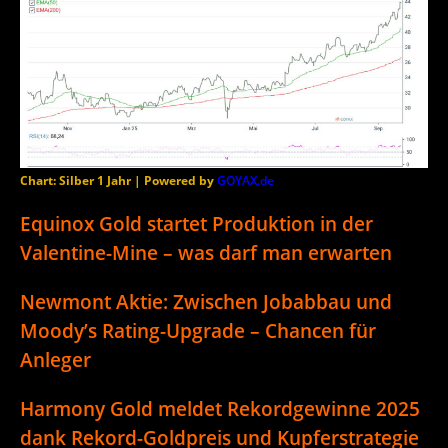
Chart: Silber 1 Jahr | Powered by
GOYAX.de
Equinox Gold startet Produktion in der
Valentine-Mine – was darf man erwarten
Newmont Aktie: Zwischen Jobabbau und
Moody’s Rating-Upgrade – Chancen für
Anleger
Harmony Gold meldet Rekordgewinne 2025
dank Rekord-Goldpreis und Kupferstrategie