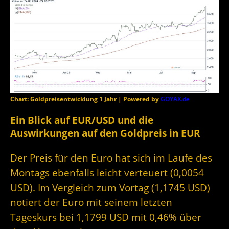
Chart: Goldpreisentwicklung 1 Jahr | Powered by
GOYAX.de
Ein Blick auf EUR/USD und die
Auswirkungen auf den Goldpreis in EUR
Der Preis für den Euro hat sich im Laufe des
Montags ebenfalls leicht verteuert (0,0054
USD). Im Vergleich zum Vortag (1,1745 USD)
notiert der Euro mit seinem letzten
Tageskurs bei 1,1799 USD mit 0,46% über