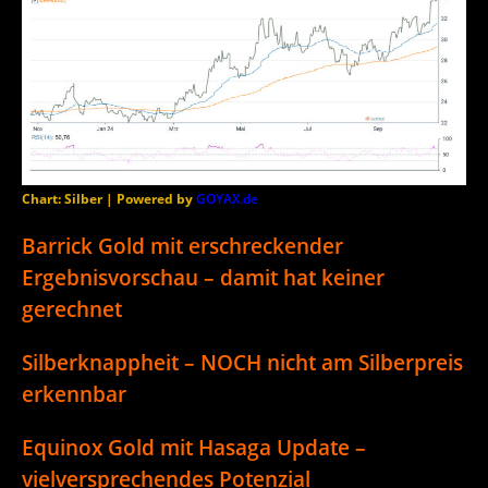
Chart: Silber | Powered by
GOYAX.de
Barrick Gold mit erschreckender
Ergebnisvorschau – damit hat keiner
gerechnet
Silberknappheit – NOCH nicht am Silberpreis
erkennbar
Equinox Gold mit Hasaga Update –
vielversprechendes Potenzial