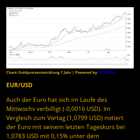
Chart: Goldpreisentwicklung 1 Jahr | Powered by
GOYAX.de
EUR/USD
Auch der Euro hat sich im Laufe des
Mittwochs verbilligt (-0,0016 USD). Im
Vergleich zum Vortag (1,0799 USD) notiert
der Euro mit seinem letzten Tageskurs bei
1,0783 USD mit 0,15% unter dem