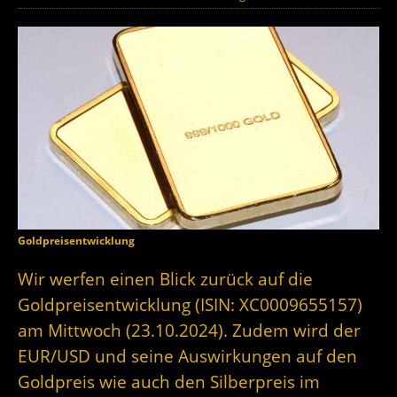
Goldpreisentwicklung
Wir werfen einen Blick zurück auf die
Goldpreisentwicklung (ISIN: XC0009655157)
am Mittwoch (23.10.2024). Zudem wird der
EUR/USD und seine Auswirkungen auf den
Goldpreis wie auch den Silberpreis im