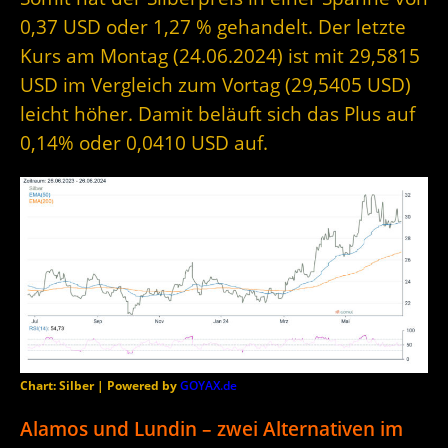
0,37 USD oder 1,27 % gehandelt. Der letzte
Kurs am Montag (24.06.2024) ist mit 29,5815
USD im Vergleich zum Vortag (29,5405 USD)
leicht höher. Damit beläuft sich das Plus auf
0,14% oder 0,0410 USD auf.
Chart: Silber | Powered by
GOYAX.de
Alamos und Lundin – zwei Alternativen im