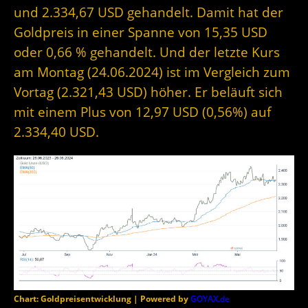
und 2.334,67 USD gehandelt. Damit hat der
Goldpreis in einer Spanne von 15,35 USD
oder 0,66 % gehandelt. Und der letzte Kurs
am Montag (24.06.2024) ist im Vergleich zum
Vortag (2.321,43 USD) höher. Er beläuft sich
mit einem Plus von 12,97 USD (0,56%) auf
2.334,40 USD.
Chart: Goldpreisentwicklung | Powered by
GOYAX.de