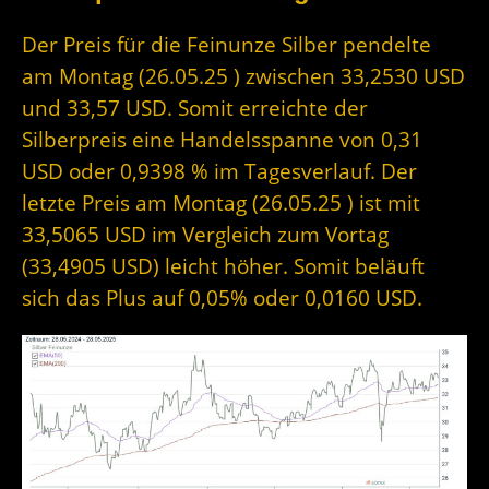
Der Preis für die Feinunze Silber pendelte
am Montag (26.05.25 ) zwischen 33,2530 USD
und 33,57 USD. Somit erreichte der
Silberpreis eine Handelsspanne von 0,31
USD oder 0,9398 % im Tagesverlauf. Der
letzte Preis am Montag (26.05.25 ) ist mit
33,5065 USD im Vergleich zum Vortag
(33,4905 USD) leicht höher. Somit beläuft
sich das Plus auf 0,05% oder 0,0160 USD.